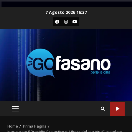
Skip
7 Agosto 2026 16:37
to
Facebook
Instagram
Youtube
content
PRIMARY
MENU
Home
Prima Pagina
Inaugurato il Presidio Scolastico di Libera del “da Vinci”: intitolato