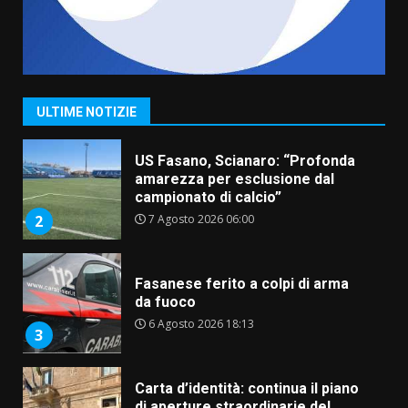
“I Contestatori: Musica di
Rivoluzione”: nuovo
appuntamento con “Fasano in
Banda”
1
ULTIME NOTIZIE
7 Agosto 2026 06:05
US Fasano, Scianaro: “Profonda
amarezza per esclusione dal
campionato di calcio”
7 Agosto 2026 06:00
2
Fasanese ferito a colpi di arma
da fuoco
6 Agosto 2026 18:13
3
Carta d’identità: continua il piano
di aperture straordinarie del