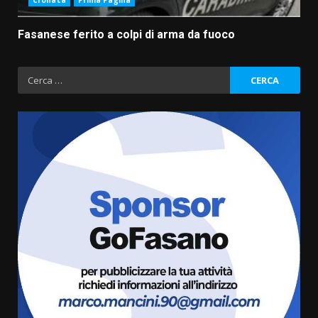
Cronaca
Prima Pagina
Fasanese ferito a colpi di arma da fuoco
Ricerca
per:
Fasanese ferito a colpi di arma
da fuoco
6 Agosto 2026 18:13
3
Carta d’identità: continua il piano