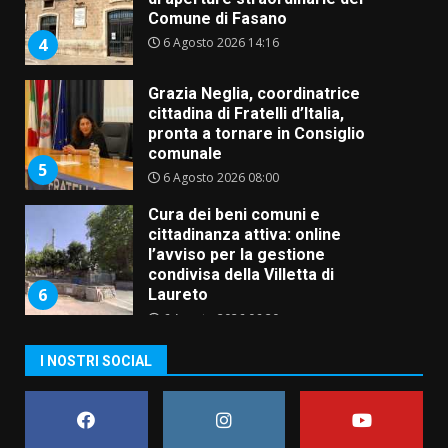
Comune di Fasano
6 Agosto 2026 14:16
4
Grazia Neglia, coordinatrice
cittadina di Fratelli d’Italia,
pronta a tornare in Consiglio
comunale
5
6 Agosto 2026 08:00
Cura dei beni comuni e
cittadinanza attiva: online
l’avviso per la gestione
condivisa della Villetta di
6
Laureto
6 Agosto 2026 06:20
La magia del Minareto e la prima
I NOSTRI SOCIAL
assoluta de “L’Albergo
Belvedere. Il rapimento”
6 Agosto 2026 06:15
7