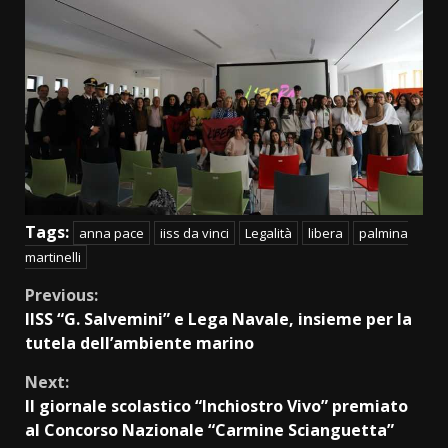
Tags:
anna pace
iiss da vinci
Legalità
libera
palmina
martinelli
Continue
Previous:
IISS “G. Salvemini” e Lega Navale, insieme per la
Reading
tutela dell’ambiente marino
Next:
Il giornale scolastico “Inchiostro Vivo” premiato
al Concorso Nazionale “Carmine Scianguetta”