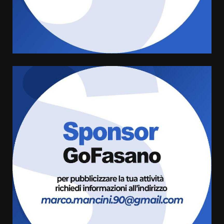
di aperture straordinarie del
Comune di Fasano
6 Agosto 2026 14:16
4
Grazia Neglia, coordinatrice
cittadina di Fratelli d’Italia,
pronta a tornare in Consiglio
comunale
5
6 Agosto 2026 08:00
Cura dei beni comuni e
cittadinanza attiva: online
l’avviso per la gestione
condivisa della Villetta di
6
Laureto
6 Agosto 2026 06:20
La magia del Minareto e la prima
assoluta de “L’Albergo
Belvedere. Il rapimento”
6 Agosto 2026 06:15
7