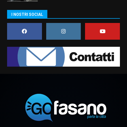
Carta d’identità: continua il piano
I NOSTRI SOCIAL
di aperture straordinarie del
Comune di Fasano
6 Agosto 2026 14:16
7
La Banda Città di Fasano apre
ufficialmente la Festa di
Savelletri
8 Agosto 2026 11:00
1
Savelletri in festa, domani sera
grande spettacolo con Uccio De
Santis
8 Agosto 2026 07:30
2
Politiche Giovanili e Mobilità
Sostenibile: premiati gli studenti
universitari del bando “La strada