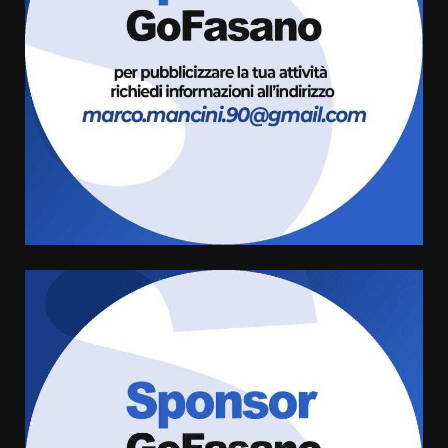
Politiche Giovanili e Mobilità
Sostenibile: premiati gli studenti
universitari del bando “La strada
giusta”
3
8 Agosto 2026 07:15
“I Contestatori: Musica di
Rivoluzione”: nuovo
appuntamento con “Fasano in
Banda”
4
7 Agosto 2026 06:05
US Fasano, Scianaro: “Profonda
amarezza per esclusione dal
campionato di calcio”
7 Agosto 2026 06:00
5
Fasanese ferito a colpi di arma
da fuoco
6 Agosto 2026 18:13