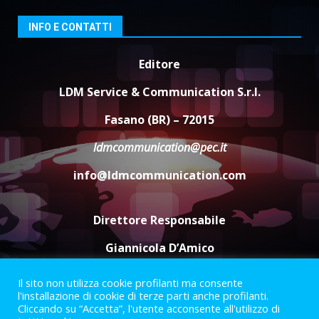
giusta”
3
INFO E CONTATTI
8 Agosto 2026 07:15
“I Contestatori: Musica di
Editore
Rivoluzione”: nuovo
appuntamento con “Fasano in
LDM Service & Communication S.r.l.
Banda”
4
Fasano (BR) – 72015
7 Agosto 2026 06:05
ldmcommunication@pec.it
US Fasano, Scianaro: “Profonda
amarezza per esclusione dal
info@ldmcommunication.com
campionato di calcio”
7 Agosto 2026 06:00
5
Direttore Responsabile
Giannicola D’Amico
Il sito non utilizza cookie profilanti ma consente
Termini e Condizioni
Privacy Policy
l'installazione di cookie di terze parti anche profilanti.
Informazioni Legali
Cliccando su “Accetta”, l'utente acconsente all'utilizzo di