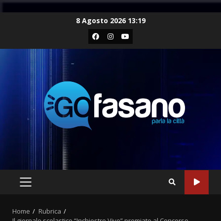
Skip
8 Agosto 2026 13:19
to
Facebook
Instagram
Youtube
content
PRIMARY
MENU
Home
Rubrica
Il giornale scolastico “Inchiostro Vivo” premiato al Concorso