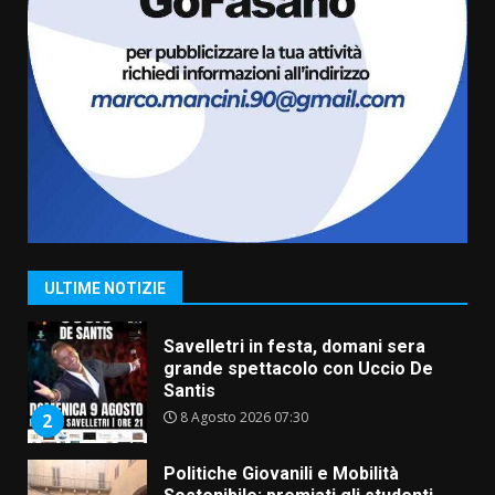
6
Carta d’identità: continua il piano
di aperture straordinarie del
Comune di Fasano
6 Agosto 2026 14:16
7
La Banda Città di Fasano apre
ufficialmente la Festa di
Savelletri
8 Agosto 2026 11:00
1
ULTIME NOTIZIE
Savelletri in festa, domani sera
grande spettacolo con Uccio De
Santis
8 Agosto 2026 07:30
2
Politiche Giovanili e Mobilità