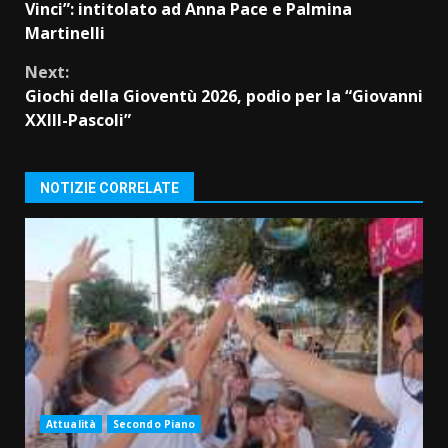
Reading
Vinci”: intitolato ad Anna Pace e Palmina
Martinelli
Next:
Giochi della Gioventù 2026, podio per la “Giovanni
XXIII-Pascoli”
NOTIZIE CORRELATE
Attualità
Secondo Piano