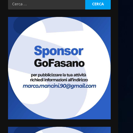
Ricerca
per:
Fasanese ferito a colpi di
arma da fuoco
6 Agosto 2026 18:13
3
Carta d’identità: continua il
piano di aperture
straordinarie del Comune di
Fasano
4
6 Agosto 2026 14:16
Grazia Neglia, coordinatrice
cittadina di Fratelli d’Italia,
pronta a tornare in Consiglio
comunale
5
6 Agosto 2026 08:00