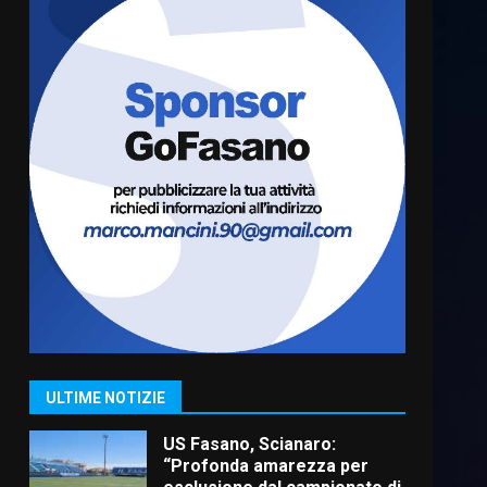
Cura dei beni comuni e
cittadinanza attiva: online
l’avviso per la gestione
condivisa della Villetta di
6
Laureto
6 Agosto 2026 06:20
La magia del Minareto e la
prima assoluta de “L’Albergo
Belvedere. Il rapimento”
6 Agosto 2026 06:15
7
“I Contestatori: Musica di
Rivoluzione”: nuovo
appuntamento con “Fasano in
Banda”
1
ULTIME NOTIZIE
7 Agosto 2026 06:05
US Fasano, Scianaro:
“Profonda amarezza per