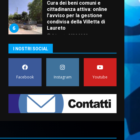
Cura dei beni comuni e
cittadinanza attiva: online
l’avviso per la gestione
condivisa della Villetta di
6
Laureto
6 Agosto 2026 06:20
La magia del Minareto e la
I NOSTRI SOCIAL
prima assoluta de “L’Albergo
Belvedere. Il rapimento”
6 Agosto 2026 06:15
7
Facebook
Instagram
Youtube
“I Contestatori: Musica di
Rivoluzione”: nuovo
appuntamento con “Fasano in
Banda”
1
7 Agosto 2026 06:05
US Fasano, Scianaro:
“Profonda amarezza per
esclusione dal campionato di
calcio”