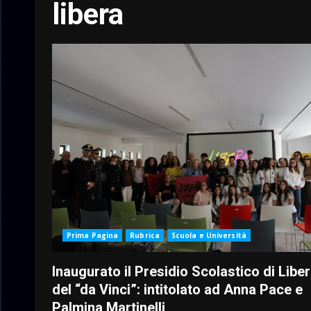
libera
Prima Pagina
Rubrica
Scuola e Università
Inaugurato il Presidio Scolastico di Libe
del “da Vinci”: intitolato ad Anna Pace e
Palmina Martinelli