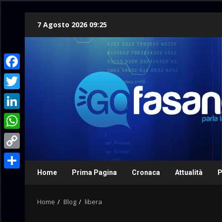
Skip
7 Agosto 2026 09:25
to
content
Facebook
Twitter
LinkedIn
WhatsApp
Copy
Link
Home
Prima Pagina
Cronaca
Attualità
P
Condividi
Home
Blog
libera