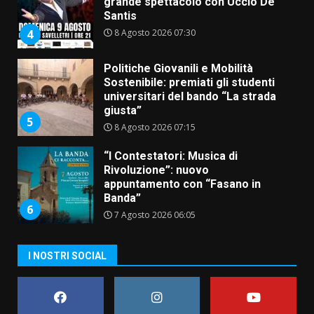
universitari del bando “La strada
giusta”
5
8 Agosto 2026 07:15
“I Contestatori: Musica di
Rivoluzione”: nuovo
appuntamento con “Fasano in
Banda”
6
7 Agosto 2026 06:05
US Fasano, Scianaro: “Profonda
amarezza per esclusione dal
campionato di calcio”
7 Agosto 2026 06:00
7
I NOSTRI SOCIAL
Grande successo per la “Sagra
del Pesce Spada” a Savelletri
9 Agosto 2026 07:32
1