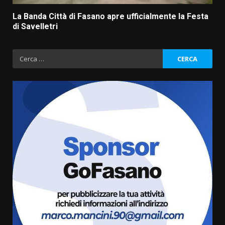
La Banda Città di Fasano apre ufficialmente la Festa
di Savelletri
Ricerca
per:
La Banda Città di Fasano apre
ufficialmente la Festa di
Savelletri
8 Agosto 2026 11:00
3
Savelletri in festa, domani sera
grande spettacolo con Uccio De
Santis
8 Agosto 2026 07:30
4
Politiche Giovanili e Mobilità