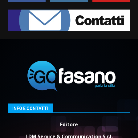
Serie D, l’Us Fasano non molla e
conferma di voler ricorrere per
ottenere l’iscrizione
8 Agosto 2026 19:55
2
La Banda Città di Fasano apre
ufficialmente la Festa di
Savelletri
8 Agosto 2026 11:00
3
Savelletri in festa, domani sera
grande spettacolo con Uccio De
Santis
8 Agosto 2026 07:30
4
INFO E CONTATTI
Politiche Giovanili e Mobilità
Editore
Sostenibile: premiati gli studenti
universitari del bando “La strada
LDM Service & Communication S.r.l.