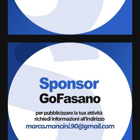
Sostenibile: premiati gli studenti
universitari del bando “La strada
giusta”
5
8 Agosto 2026 07:15
“I Contestatori: Musica di
Rivoluzione”: nuovo
appuntamento con “Fasano in
Banda”
6
7 Agosto 2026 06:05
US Fasano, Scianaro: “Profonda
amarezza per esclusione dal
campionato di calcio”
7 Agosto 2026 06:00
7
Grande successo per la “Sagra
del Pesce Spada” a Savelletri
9 Agosto 2026 07:32
1