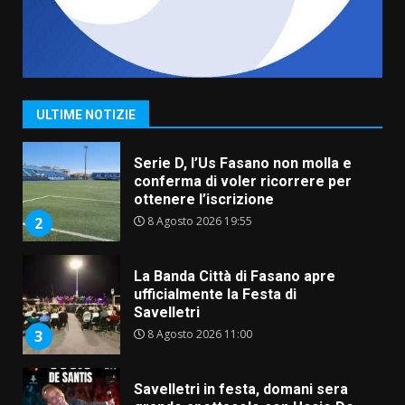
Serie D, l’Us Fasano non molla e
conferma di voler ricorrere per
ottenere l’iscrizione
8 Agosto 2026 19:55
2
ULTIME NOTIZIE
La Banda Città di Fasano apre
ufficialmente la Festa di
Savelletri
8 Agosto 2026 11:00
3
Savelletri in festa, domani sera
grande spettacolo con Uccio De
Santis
8 Agosto 2026 07:30
4
Politiche Giovanili e Mobilità
Sostenibile: premiati gli studenti