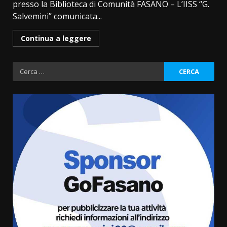
presso la Biblioteca di Comunità FASANO – L’IISS “G.
Salvemini” comunicata...
Continua a leggere
Ricerca
per:
Politiche Giovanili e Mobilità
Sostenibile: premiati gli studenti
universitari del bando “La strada
giusta”
3
8 Agosto 2026 07:15