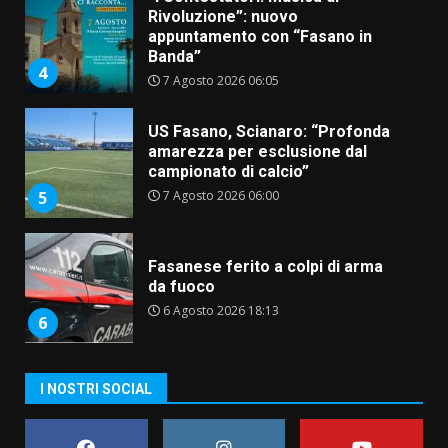
Rivoluzione”: nuovo
appuntamento con “Fasano in
Banda”
4
7 Agosto 2026 06:05
US Fasano, Scianaro: “Profonda
amarezza per esclusione dal
campionato di calcio”
7 Agosto 2026 06:00
5
Fasanese ferito a colpi di arma
da fuoco
6 Agosto 2026 18:13
6
Carta d’identità: continua il piano
I NOSTRI SOCIAL
di aperture straordinarie del
Comune di Fasano
6 Agosto 2026 14:16