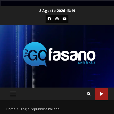
Skip
8 Agosto 2026 13:19
to
Facebook
Instagram
Youtube
content
PRIMARY
MENU
Home
Blog
repubblica italiana