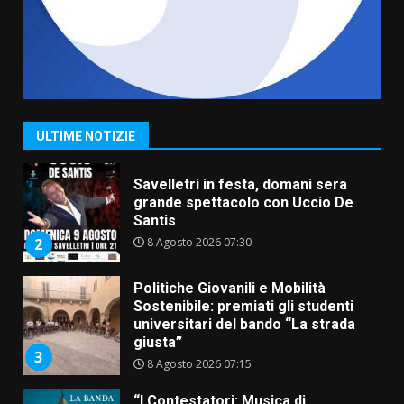
6 Agosto 2026 14:16
7
La Banda Città di Fasano apre
ufficialmente la Festa di
Savelletri
8 Agosto 2026 11:00
1
ULTIME NOTIZIE
Savelletri in festa, domani sera
grande spettacolo con Uccio De
Santis
8 Agosto 2026 07:30
2
Politiche Giovanili e Mobilità
Sostenibile: premiati gli studenti
universitari del bando “La strada
giusta”
3
8 Agosto 2026 07:15
“I Contestatori: Musica di