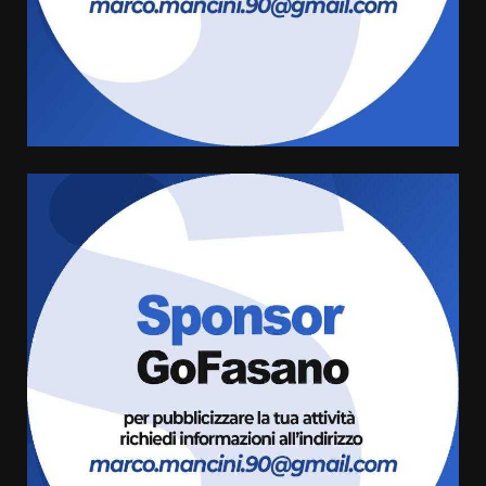
“I Contestatori: Musica di
Rivoluzione”: nuovo
appuntamento con “Fasano in
Banda”
4
7 Agosto 2026 06:05
US Fasano, Scianaro: “Profonda
amarezza per esclusione dal
campionato di calcio”
7 Agosto 2026 06:00
5
Fasanese ferito a colpi di arma
da fuoco
6 Agosto 2026 18:13
6
Carta d’identità: continua il piano
di aperture straordinarie del
Comune di Fasano