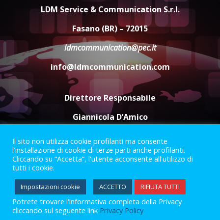
appuntamento con “Fasano in
LDM Service & Communication S.r.l.
Banda”
4
Fasano (BR) – 72015
7 Agosto 2026 06:05
ldmcommunication@pec.it
US Fasano, Scianaro: “Profonda
amarezza per esclusione dal
info@ldmcommunication.com
campionato di calcio”
7 Agosto 2026 06:00
5
Direttore Responsabile
Giannicola D’Amico
Il sito non utilizza cookie profilanti ma consente
Termini e Condizioni
Privacy Policy
l'installazione di cookie di terze parti anche profilanti.
Informazioni Legali
Cliccando su “Accetta”, l'utente acconsente all'utilizzo di
tutti i cookie.
Facebook
Instagram
Youtube
Impostazioni cookie
ACCETTO
RIFIUTA TUTTI
Potrete trovare l'informativa completa della Privacy
2023 © Gofasano
|
Powered by
Creativestudio
&
LGC
.
cliccando sul seguente link
Privacy Policy