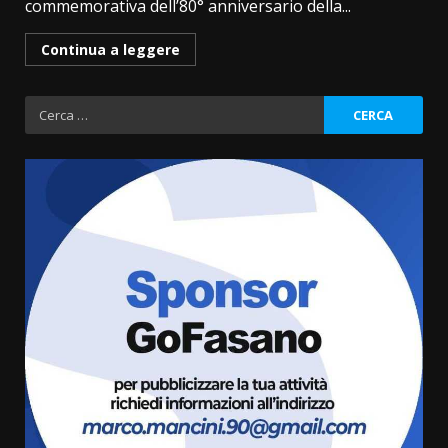
commemorativa dell’80° anniversario della...
Continua a leggere
Ricerca
per:
Fasanese ferito a colpi di arma
da fuoco
6 Agosto 2026 18:13
3