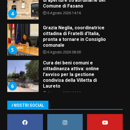
di aperture straordinarie del
Comune di Fasano
6 Agosto 2026 14:16
4
Grazia Neglia, coordinatrice
cittadina di Fratelli d’Italia,
pronta a tornare in Consiglio
comunale
5
6 Agosto 2026 08:00
Cura dei beni comuni e
cittadinanza attiva: online
l’avviso per la gestione
condivisa della Villetta di
6
Laureto
6 Agosto 2026 06:20
La magia del Minareto e la prima
I NOSTRI SOCIAL
assoluta de “L’Albergo
Belvedere. Il rapimento”
6 Agosto 2026 06:15
7