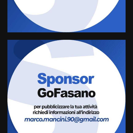
Carta d’identità: continua il piano
di aperture straordinarie del
Comune di Fasano
6 Agosto 2026 14:16
4
Grazia Neglia, coordinatrice
cittadina di Fratelli d’Italia,
pronta a tornare in Consiglio
comunale
5
6 Agosto 2026 08:00
Cura dei beni comuni e
cittadinanza attiva: online
l’avviso per la gestione
condivisa della Villetta di
6
Laureto
6 Agosto 2026 06:20
La magia del Minareto e la prima
assoluta de “L’Albergo
Belvedere. Il rapimento”
6 Agosto 2026 06:15
7