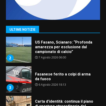
“I Contestatori: Musica di
Rivoluzione”: nuovo
appuntamento con “Fasano in
Banda”
1
ULTIME NOTIZIE
7 Agosto 2026 06:05
US Fasano, Scianaro: “Profonda
amarezza per esclusione dal
campionato di calcio”
7 Agosto 2026 06:00
2
Fasanese ferito a colpi di arma
da fuoco
6 Agosto 2026 18:13
3
Carta d’identità: continua il piano