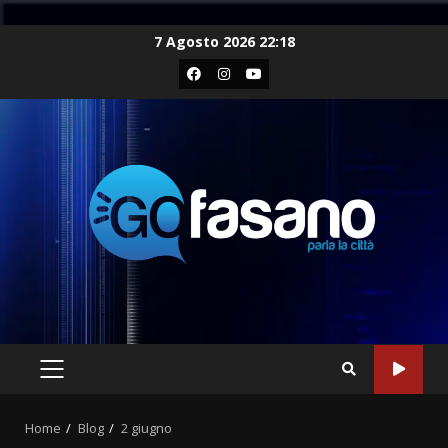
Skip
7 Agosto 2026 22:18
to
Facebook
Instagram
Youtube
content
PRIMARY
MENU
Home
Blog
2 giugno