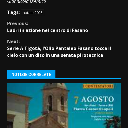
Giannicola D’Amico
Tags:
natale 2025
Continue
Previous:
Ladri in azione nel centro di Fasano
Reading
Next:
Serie A Tigotà, l’Olio Pantaleo Fasano tocca il
cielo con un dito in una serata pirotecnica
NOTIZIE CORRELATE