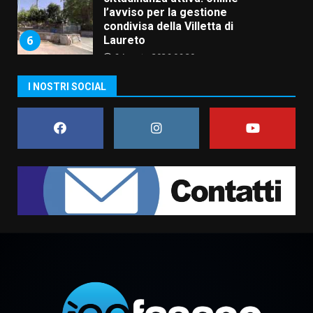
l’avviso per la gestione
condivisa della Villetta di
6
Laureto
6 Agosto 2026 06:20
La magia del Minareto e la prima
I NOSTRI SOCIAL
assoluta de “L’Albergo
Belvedere. Il rapimento”
6 Agosto 2026 06:15
7
“I Contestatori: Musica di
Rivoluzione”: nuovo
appuntamento con “Fasano in
Banda”
1
7 Agosto 2026 06:05
US Fasano, Scianaro: “Profonda
amarezza per esclusione dal
campionato di calcio”
7 Agosto 2026 06:00
2