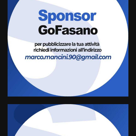
Fasanese ferito a colpi di arma
da fuoco
6 Agosto 2026 18:13
3
Carta d’identità: continua il piano
di aperture straordinarie del
Comune di Fasano
6 Agosto 2026 14:16
4
Grazia Neglia, coordinatrice
cittadina di Fratelli d’Italia,
pronta a tornare in Consiglio
comunale
5
6 Agosto 2026 08:00
Cura dei beni comuni e