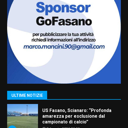
cittadinanza attiva: online
l’avviso per la gestione
condivisa della Villetta di
6
Laureto
6 Agosto 2026 06:20
La magia del Minareto e la prima
assoluta de “L’Albergo
Belvedere. Il rapimento”
6 Agosto 2026 06:15
7
“I Contestatori: Musica di
Rivoluzione”: nuovo
appuntamento con “Fasano in
Banda”
1
ULTIME NOTIZIE
7 Agosto 2026 06:05
US Fasano, Scianaro: “Profonda
amarezza per esclusione dal
campionato di calcio”