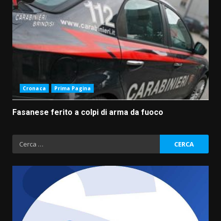
Cronaca
Prima Pagina
Fasanese ferito a colpi di arma da fuoco
Ricerca
per:
Fasanese ferito a colpi di arma
da fuoco
6 Agosto 2026 18:13
3