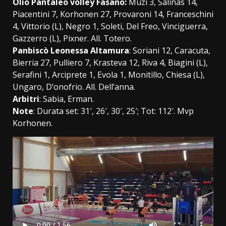
Olio Pantaleo volley Fasano:
Muzi 3, Salinas 14,
Piacentini 7, Korhonen 27, Provaroni 14, Franceschini
4, Vittorio (L), Negro 1, Soleti, Del Freo, Vinciguerra,
Gazzerro (L), Pixner. All. Totero.
Panbiscò Leonessa Altamura
: Soriani 12, Caracuta,
Bierria 27, Pulliero 7, Krasteva 12, Riva 4, Biagini (L),
Serafini 1, Arciprete 1, Evola 1, Monitillo, Chiesa (L),
Ungaro, D’onofrio. All. Dell’anna.
Arbitri
: Sabia, Erman.
Note
: Durata set: 31′, 26′, 30′, 25′; Tot: 112′. Mvp
Korhonen.