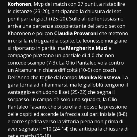
Korhonen
, Mvp del match con 27 punti, a ristabilire
le distanze (23-20), anticipando la chiusura del set
per il pari ai giochi (25-20). Sulle ali dell’entusiasmo
arriva una partenza scoppiettante del terzo set con
Khoronen e poi con
Claudia Provaroni
che mettono
in crisi la retroguardia ospite. Le leonesse murgiane
si riportano in parità, ma
Margherita Muzi
e
compagne piazzano un parziale di 4-0 che non
concede scampo (7-3). La Olio Pantaleo vola contro
un Altamura in chiara difficoltà (10-5) con coach
Dell’Anna che toglie dal campo
Monika Krasteva
. La
gara torna ad infiammarsi, ma le gialloblù tengono il
vantaggio e chiudono il set (25-22) che segna il
sorpasso. In campo c’è solo una squadra, la Olio
Pantaleo Fasano, che si scrolla di dosso la pressione
delle ospiti ed accende la freccia sul pari iniziale (8-8)
e corre spedita verso la vittoria piena non prima di
aver segnato il +10 (24-14) che anticipa la chiusura di
set e match (25-18).