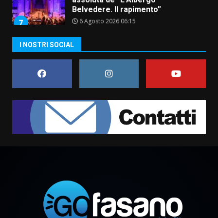
6 Agosto 2026 06:15
7
“I Contestatori: Musica di
I NOSTRI SOCIAL
Rivoluzione”: nuovo
appuntamento con “Fasano in
Banda”
1
7 Agosto 2026 06:05
US Fasano, Scianaro: “Profonda
amarezza per esclusione dal
campionato di calcio”
7 Agosto 2026 06:00
2
Fasanese ferito a colpi di arma
da fuoco
6 Agosto 2026 18:13
3