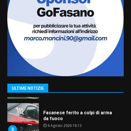
Belvedere. Il rapimento”
6 Agosto 2026 06:15
7
“I Contestatori: Musica di
Rivoluzione”: nuovo
appuntamento con “Fasano in
Banda”
1
7 Agosto 2026 06:05
US Fasano, Scianaro: “Profonda
amarezza per esclusione dal
campionato di calcio”
7 Agosto 2026 06:00
2
ULTIME NOTIZIE
Fasanese ferito a colpi di arma
da fuoco
6 Agosto 2026 18:13
3