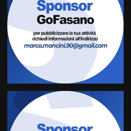
Carta d’identità: continua il piano
di aperture straordinarie del
Comune di Fasano
6 Agosto 2026 14:16
4
Grazia Neglia, coordinatrice
cittadina di Fratelli d’Italia,
pronta a tornare in Consiglio
comunale
5
6 Agosto 2026 08:00
Cura dei beni comuni e
cittadinanza attiva: online
l’avviso per la gestione
condivisa della Villetta di
6
Laureto
6 Agosto 2026 06:20
La magia del Minareto e la prima
assoluta de “L’Albergo