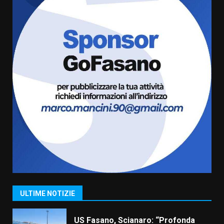
5
6 Agosto 2026 08:00
Cura dei beni comuni e
cittadinanza attiva: online
l’avviso per la gestione
condivisa della Villetta di
6
Laureto
6 Agosto 2026 06:20
La magia del Minareto e la prima
assoluta de “L’Albergo
Belvedere. Il rapimento”
6 Agosto 2026 06:15
7
“I Contestatori: Musica di
Rivoluzione”: nuovo
appuntamento con “Fasano in
Banda”
1
ULTIME NOTIZIE
7 Agosto 2026 06:05
US Fasano, Scianaro: “Profonda