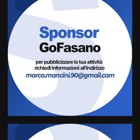
Fasanese ferito a colpi di arma
da fuoco
6 Agosto 2026 18:13
3
Carta d’identità: continua il piano
di aperture straordinarie del
Comune di Fasano
6 Agosto 2026 14:16
4
Grazia Neglia, coordinatrice
cittadina di Fratelli d’Italia,
pronta a tornare in Consiglio
comunale