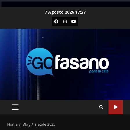
Skip
7 Agosto 2026 17:27
to
Facebook
Instagram
Youtube
content
PRIMARY
MENU
Home
Blog
natale 2025