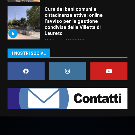
Cura dei beni comuni e
cittadinanza attiva: online
l’avviso per la gestione
condivisa della Villetta di
6
Laureto
6 Agosto 2026 06:20
La magia del Minareto e la prima
I NOSTRI SOCIAL
assoluta de “L’Albergo
Belvedere. Il rapimento”
6 Agosto 2026 06:15
7
“I Contestatori: Musica di
Rivoluzione”: nuovo
appuntamento con “Fasano in
Banda”
1
7 Agosto 2026 06:05
US Fasano, Scianaro: “Profonda
amarezza per esclusione dal