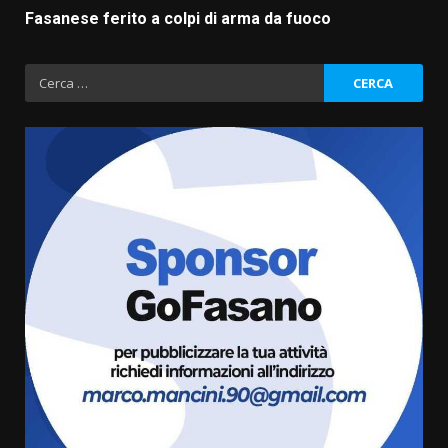
Fasanese ferito a colpi di arma da fuoco
Ricerca
per:
Fasanese ferito a colpi di arma
da fuoco
6 Agosto 2026 18:13
3
Carta d’identità: continua il piano
di aperture straordinarie del
Comune di Fasano
6 Agosto 2026 14:16
4
Grazia Neglia, coordinatrice