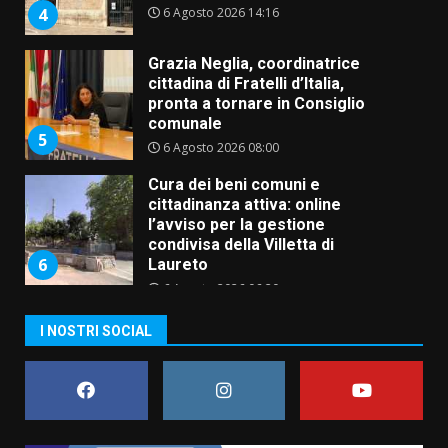
pronta a tornare in Consiglio
comunale
5
6 Agosto 2026 08:00
Cura dei beni comuni e
cittadinanza attiva: online
l’avviso per la gestione
condivisa della Villetta di
6
Laureto
6 Agosto 2026 06:20
La magia del Minareto e la prima
assoluta de “L’Albergo
Belvedere. Il rapimento”
6 Agosto 2026 06:15
7
I NOSTRI SOCIAL
“I Contestatori: Musica di
Rivoluzione”: nuovo
appuntamento con “Fasano in
Banda”
1
7 Agosto 2026 06:05