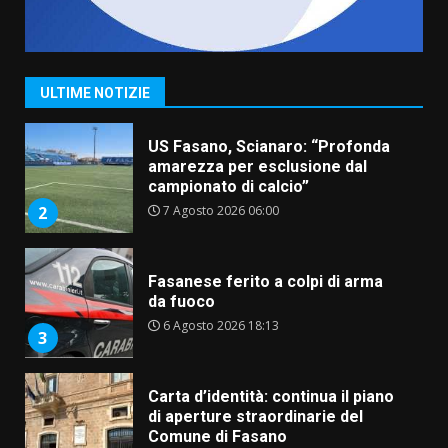
1
7 Agosto 2026 06:05
US Fasano, Scianaro: “Profonda
amarezza per esclusione dal
ULTIME NOTIZIE
campionato di calcio”
7 Agosto 2026 06:00
2
Fasanese ferito a colpi di arma
da fuoco
6 Agosto 2026 18:13
3
Carta d’identità: continua il piano
di aperture straordinarie del
Comune di Fasano
6 Agosto 2026 14:16
4
Grazia Neglia, coordinatrice
cittadina di Fratelli d’Italia,