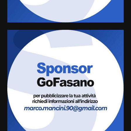
cittadina di Fratelli d’Italia,
pronta a tornare in Consiglio
comunale
5
6 Agosto 2026 08:00
Cura dei beni comuni e
cittadinanza attiva: online
l’avviso per la gestione
condivisa della Villetta di
6
Laureto
6 Agosto 2026 06:20
La magia del Minareto e la prima
assoluta de “L’Albergo
Belvedere. Il rapimento”
6 Agosto 2026 06:15
7
“I Contestatori: Musica di
Rivoluzione”: nuovo
appuntamento con “Fasano in
Banda”