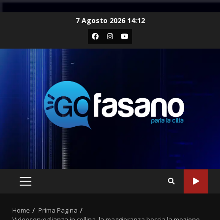
Skip
7 Agosto 2026 14:12
to
Facebook
Instagram
Youtube
content
PRIMARY
MENU
Home
Prima Pagina
Videosorveglianza in collina, la maggioranza boccia la mozione