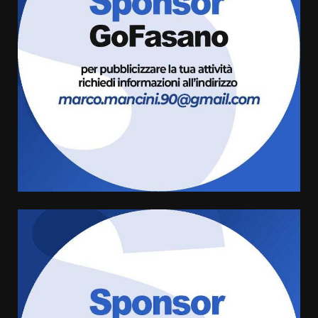
Fasanese ferito a colpi di arma
da fuoco
6 Agosto 2026 18:13
3
Carta d’identità: continua il piano
di aperture straordinarie del
Comune di Fasano
6 Agosto 2026 14:16
4
Grazia Neglia, coordinatrice
cittadina di Fratelli d’Italia,
pronta a tornare in Consiglio
comunale
5
6 Agosto 2026 08:00
Cura dei beni comuni e
cittadinanza attiva: online
l’avviso per la gestione