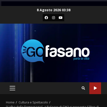
Skip
8 Agosto 2026 03:38
to
Facebook
Instagram
Youtube
content
PRIMARY
MENU
Home
Cultura e Spettacolo
“L’alba della Democrazia”, a Palazzo di Città si presenta il libro di