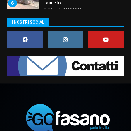
6
Laureto
6 Agosto 2026 06:20
La magia del Minareto e la prima
I NOSTRI SOCIAL
assoluta de “L’Albergo
Belvedere. Il rapimento”
6 Agosto 2026 06:15
7
“I Contestatori: Musica di
Rivoluzione”: nuovo
appuntamento con “Fasano in
Banda”
1
7 Agosto 2026 06:05
US Fasano, Scianaro: “Profonda
amarezza per esclusione dal
campionato di calcio”
7 Agosto 2026 06:00
2