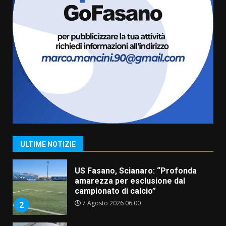
condivisa della Villetta di
6
Laureto
6 Agosto 2026 06:20
La magia del Minareto e la prima
assoluta de “L’Albergo
Belvedere. Il rapimento”
6 Agosto 2026 06:15
7
“I Contestatori: Musica di
Rivoluzione”: nuovo
appuntamento con “Fasano in
Banda”
1
ULTIME NOTIZIE
7 Agosto 2026 06:05
US Fasano, Scianaro: “Profonda
amarezza per esclusione dal
campionato di calcio”
7 Agosto 2026 06:00
2