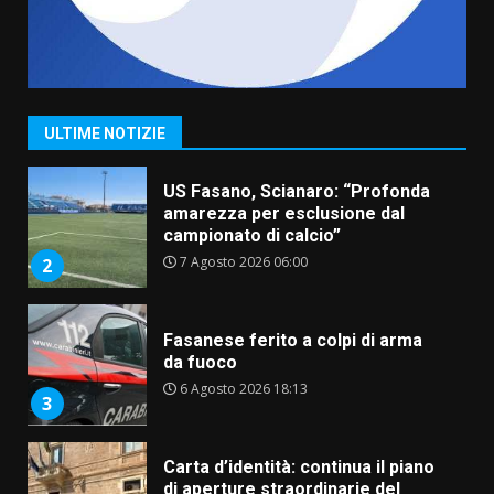
“I Contestatori: Musica di
Rivoluzione”: nuovo
appuntamento con “Fasano in
Banda”
1
ULTIME NOTIZIE
7 Agosto 2026 06:05
US Fasano, Scianaro: “Profonda
amarezza per esclusione dal
campionato di calcio”
7 Agosto 2026 06:00
2
Fasanese ferito a colpi di arma
da fuoco
6 Agosto 2026 18:13
3
Carta d’identità: continua il piano
di aperture straordinarie del