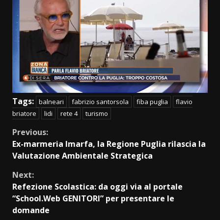
Tags:
balneari
fabrizio santorsola
fiba puglia
flavio
briatore
lidi
rete 4
turismo
Continue
Previous:
Ex-marmeria Imarfa, la Regione Puglia rilascia la
Reading
Valutazione Ambientale Strategica
Next:
Refezione Scolastica: da oggi via al portale
“School.Web GENITORI” per presentare le
domande