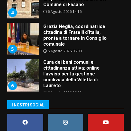
Comune di Fasano
6 Agosto 2026 14:16
4
Grazia Neglia, coordinatrice
cittadina di Fratelli d’Italia,
pronta a tornare in Consiglio
comunale
5
6 Agosto 2026 08:00
Cura dei beni comuni e
cittadinanza attiva: online
l’avviso per la gestione
condivisa della Villetta di
6
Laureto
6 Agosto 2026 06:20
La magia del Minareto e la prima
I NOSTRI SOCIAL
assoluta de “L’Albergo
Belvedere. Il rapimento”
6 Agosto 2026 06:15
7