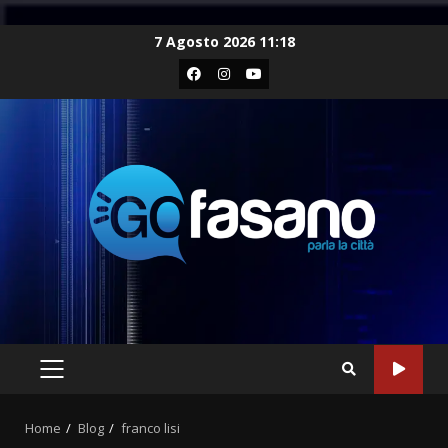
Skip
7 Agosto 2026 11:18
to
Facebook
Instagram
Youtube
content
PRIMARY
MENU
Home
Blog
franco lisi