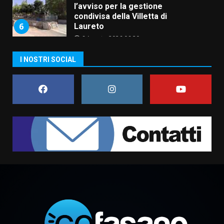
l’avviso per la gestione
condivisa della Villetta di
6
Laureto
6 Agosto 2026 06:20
La magia del Minareto e la prima
I NOSTRI SOCIAL
assoluta de “L’Albergo
Belvedere. Il rapimento”
6 Agosto 2026 06:15
7
“I Contestatori: Musica di
Rivoluzione”: nuovo
appuntamento con “Fasano in
Banda”
1
7 Agosto 2026 06:05
US Fasano, Scianaro: “Profonda
amarezza per esclusione dal
campionato di calcio”
7 Agosto 2026 06:00
2