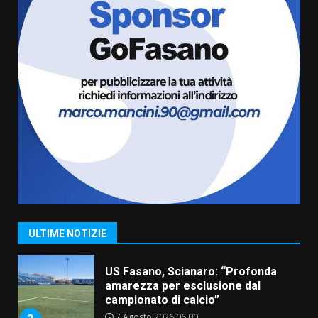
cittadinanza attiva: online
l’avviso per la gestione
condivisa della Villetta di
6
Laureto
6 Agosto 2026 06:20
La magia del Minareto e la prima
assoluta de “L’Albergo
Belvedere. Il rapimento”
6 Agosto 2026 06:15
7
“I Contestatori: Musica di
Rivoluzione”: nuovo
appuntamento con “Fasano in
Banda”
1
ULTIME NOTIZIE
7 Agosto 2026 06:05
US Fasano, Scianaro: “Profonda
amarezza per esclusione dal
campionato di calcio”
7 Agosto 2026 06:00