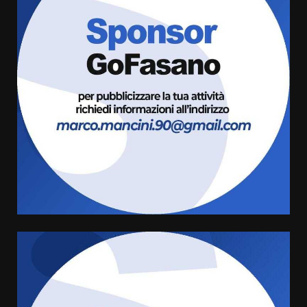
Fasanese ferito a colpi di arma
da fuoco
6 Agosto 2026 18:13
3
Carta d’identità: continua il piano
di aperture straordinarie del
Comune di Fasano
6 Agosto 2026 14:16
4
Grazia Neglia, coordinatrice
cittadina di Fratelli d’Italia,
pronta a tornare in Consiglio
comunale
5
6 Agosto 2026 08:00
Cura dei beni comuni e