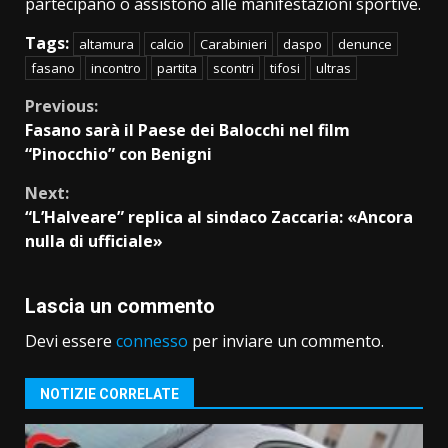
partecipano o assistono alle manifestazioni sportive.
Tags:
altamura
calcio
Carabinieri
daspo
denunce
fasano
incontro
partita
scontri
tifosi
ultras
Continue
Previous:
Fasano sarà il Paese dei Balocchi nel film
Reading
“Pinocchio” con Benigni
Next:
“L’Halveare” replica al sindaco Zaccaria: «Ancora
nulla di ufficiale»
Lascia un commento
Devi essere
connesso
per inviare un commento.
NOTIZIE CORRELATE