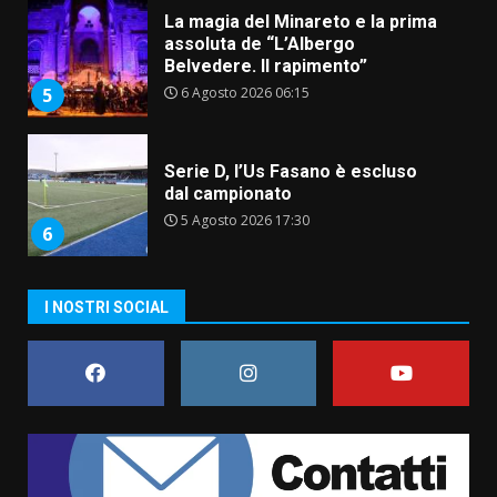
La magia del Minareto e la prima
assoluta de “L’Albergo
Belvedere. Il rapimento”
6 Agosto 2026 06:15
5
Serie D, l’Us Fasano è escluso
dal campionato
5 Agosto 2026 17:30
6
I NOSTRI SOCIAL
Truffatori in azione nelle
frazioni fasanesi
5 Agosto 2026 11:03
7
Fasanese ferito a colpi di arma
da fuoco