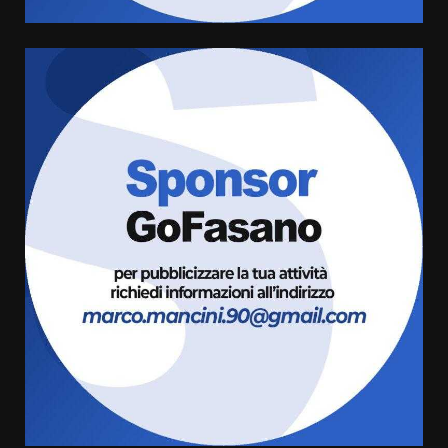
6 Agosto 2026 06:20
La magia del Minareto e la prima
assoluta de “L’Albergo
Belvedere. Il rapimento”
6 Agosto 2026 06:15
5
Serie D, l’Us Fasano è escluso
dal campionato
5 Agosto 2026 17:30
6
Truffatori in azione nelle
frazioni fasanesi
5 Agosto 2026 11:03
7
Fasanese ferito a colpi di arma
da fuoco