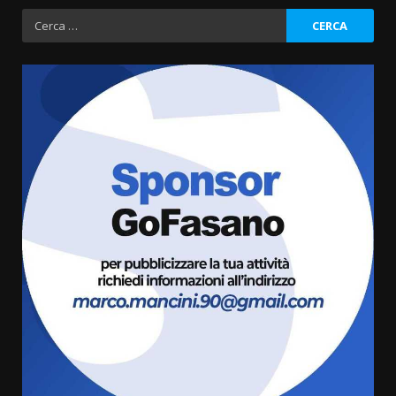
Ricerca
per:
Grazia Neglia, coordinatrice
cittadina di Fratelli d’Italia,
pronta a tornare in Consiglio
comunale
3
6 Agosto 2026 08:00
Cura dei beni comuni e
cittadinanza attiva: online
l’avviso per la gestione
condivisa della Villetta di
4
Laureto