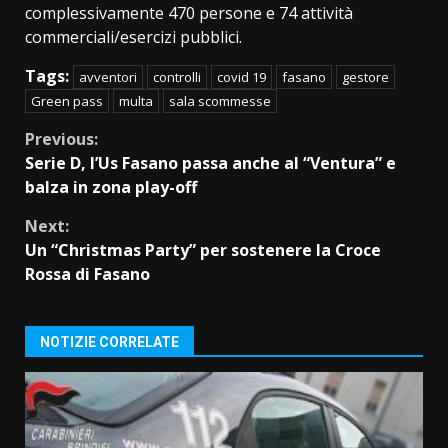
complessivamente 470 persone e 74 attività
commerciali/esercizi pubblici.
Tags:
avventori
controlli
covid 19
fasano
gestore
Green pass
multa
sala scommesse
Continue
Previous:
Serie D, l’Us Fasano passa anche al “Ventura” e
Reading
balza in zona play-off
Next:
Un “Christmas Party” per sostenere la Croce
Rossa di Fasano
NOTIZIE CORRELATE