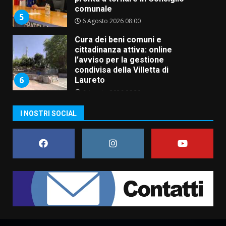
comunale
5
6 Agosto 2026 08:00
Cura dei beni comuni e
cittadinanza attiva: online
l’avviso per la gestione
condivisa della Villetta di
6
Laureto
6 Agosto 2026 06:20
La magia del Minareto e la prima
I NOSTRI SOCIAL
assoluta de “L’Albergo
Belvedere. Il rapimento”
6 Agosto 2026 06:15
7
“I Contestatori: Musica di
Rivoluzione”: nuovo
appuntamento con “Fasano in
Banda”
1
7 Agosto 2026 06:05