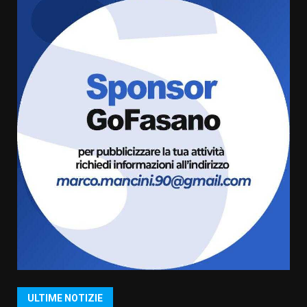
pronta a tornare in Consiglio
comunale
5
6 Agosto 2026 08:00
Cura dei beni comuni e
cittadinanza attiva: online
l’avviso per la gestione
condivisa della Villetta di
6
Laureto
6 Agosto 2026 06:20
La magia del Minareto e la prima
assoluta de “L’Albergo
Belvedere. Il rapimento”
6 Agosto 2026 06:15
7
“I Contestatori: Musica di
Rivoluzione”: nuovo
appuntamento con “Fasano in
Banda”
1
ULTIME NOTIZIE
7 Agosto 2026 06:05