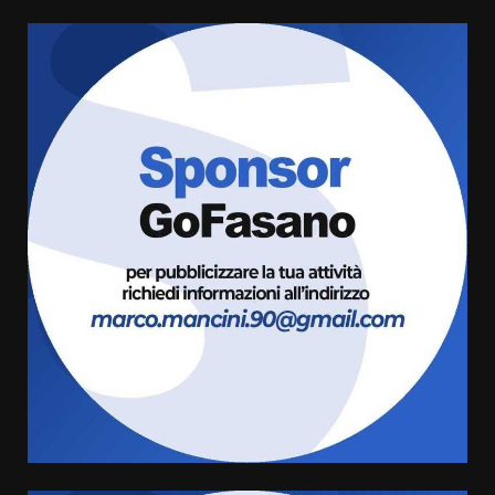
Fasanese ferito a colpi di arma
da fuoco
6 Agosto 2026 18:13
3
Carta d’identità: continua il piano
di aperture straordinarie del
Comune di Fasano
6 Agosto 2026 14:16
4
Grazia Neglia, coordinatrice
cittadina di Fratelli d’Italia,