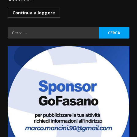
Continua a leggere
Ricerca
per:
Politiche Giovanili e Mobilità
Sostenibile: premiati gli studenti
universitari del bando “La strada
giusta”
3
8 Agosto 2026 07:15
“I Contestatori: Musica di