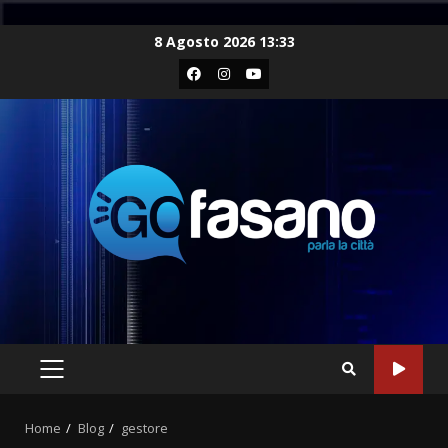
Skip
8 Agosto 2026 13:33
to
Facebook
Instagram
Youtube
content
PRIMARY
MENU
Home
Blog
gestore