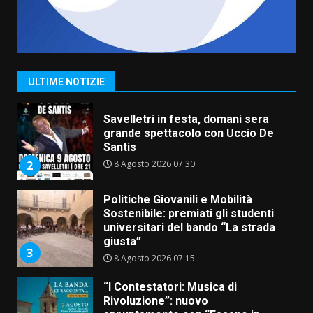
La Banda Città di Fasano apre
ufficialmente la Festa di
Savelletri
8 Agosto 2026 11:00
1
ULTIME NOTIZIE
Savelletri in festa, domani sera
grande spettacolo con Uccio De
Santis
8 Agosto 2026 07:30
2
Politiche Giovanili e Mobilità
Sostenibile: premiati gli studenti
universitari del bando “La strada
giusta”
3
8 Agosto 2026 07:15
“I Contestatori: Musica di
Rivoluzione”: nuovo