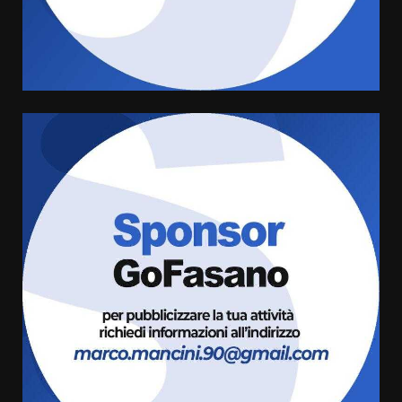
Rivoluzione”: nuovo
appuntamento con “Fasano in
Banda”
4
7 Agosto 2026 06:05
US Fasano, Scianaro: “Profonda
amarezza per esclusione dal
campionato di calcio”
7 Agosto 2026 06:00
5
Fasanese ferito a colpi di arma
da fuoco
6 Agosto 2026 18:13
6
Carta d’identità: continua il piano
di aperture straordinarie del
Comune di Fasano
6 Agosto 2026 14:16
7