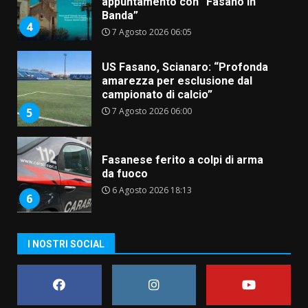
appuntamento con “Fasano in
Banda”
4
7 Agosto 2026 06:05
US Fasano, Scianaro: “Profonda
amarezza per esclusione dal
campionato di calcio”
7 Agosto 2026 06:00
5
Fasanese ferito a colpi di arma
da fuoco
6 Agosto 2026 18:13
6
Carta d’identità: continua il piano
I NOSTRI SOCIAL
di aperture straordinarie del
Comune di Fasano
6 Agosto 2026 14:16
7