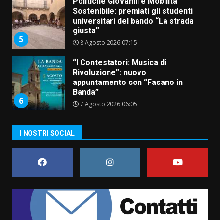
Politiche Giovanili e Mobilità
Sostenibile: premiati gli studenti
universitari del bando “La strada
giusta”
5
8 Agosto 2026 07:15
“I Contestatori: Musica di
Rivoluzione”: nuovo
appuntamento con “Fasano in
Banda”
6
7 Agosto 2026 06:05
US Fasano, Scianaro: “Profonda
I NOSTRI SOCIAL
amarezza per esclusione dal
campionato di calcio”
7 Agosto 2026 06:00
7
Grande successo per la “Sagra
del Pesce Spada” a Savelletri
9 Agosto 2026 07:32