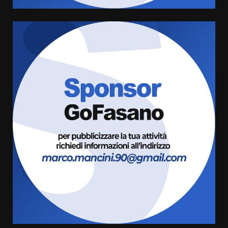
Politiche Giovanili e Mobilità
Sostenibile: premiati gli studenti
universitari del bando “La strada
giusta”
5
8 Agosto 2026 07:15
“I Contestatori: Musica di
Rivoluzione”: nuovo
appuntamento con “Fasano in
Banda”
6
7 Agosto 2026 06:05
US Fasano, Scianaro: “Profonda
amarezza per esclusione dal
campionato di calcio”
7 Agosto 2026 06:00
7
Grande successo per la “Sagra
del Pesce Spada” a Savelletri