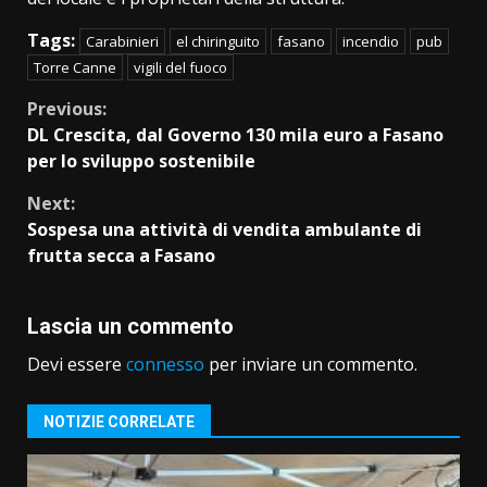
Tags:
Carabinieri
el chiringuito
fasano
incendio
pub
Torre Canne
vigili del fuoco
Continue
Previous:
DL Crescita, dal Governo 130 mila euro a Fasano
Reading
per lo sviluppo sostenibile
Next:
Sospesa una attività di vendita ambulante di
frutta secca a Fasano
Lascia un commento
Devi essere
connesso
per inviare un commento.
NOTIZIE CORRELATE