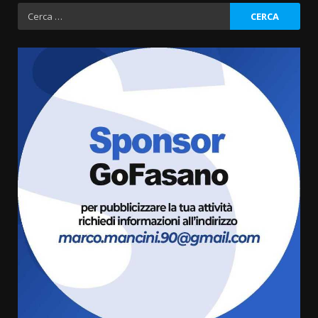
Ricerca
per:
La Banda Città di Fasano apre
ufficialmente la Festa di
Savelletri
8 Agosto 2026 11:00
3
Savelletri in festa, domani sera
grande spettacolo con Uccio De
Santis
8 Agosto 2026 07:30
4