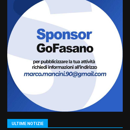
Belvedere. Il rapimento”
6 Agosto 2026 06:15
5
Serie D, l’Us Fasano è escluso
dal campionato
5 Agosto 2026 17:30
6
Truffatori in azione nelle
frazioni fasanesi
5 Agosto 2026 11:03
7
Fasanese ferito a colpi di arma
da fuoco
6 Agosto 2026 18:13
1
ULTIME NOTIZIE