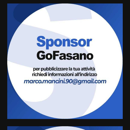
Grazia Neglia, coordinatrice
cittadina di Fratelli d’Italia,
pronta a tornare in Consiglio
comunale
3
6 Agosto 2026 08:00
Cura dei beni comuni e
cittadinanza attiva: online
l’avviso per la gestione
condivisa della Villetta di
4
Laureto
6 Agosto 2026 06:20
La magia del Minareto e la prima
assoluta de “L’Albergo