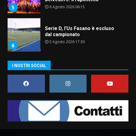
6 Agosto 2026 06:15
5
Serie D, l’Us Fasano è escluso
dal campionato
5 Agosto 2026 17:30
6
I NOSTRI SOCIAL
Truffatori in azione nelle
frazioni fasanesi
5 Agosto 2026 11:03
7
Fasanese ferito a colpi di arma
da fuoco
6 Agosto 2026 18:13
1