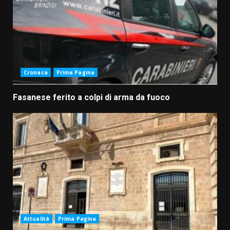
Cronaca
Prima Pagina
Fasanese ferito a colpi di arma da fuoco
Attualità
Prima Pagina