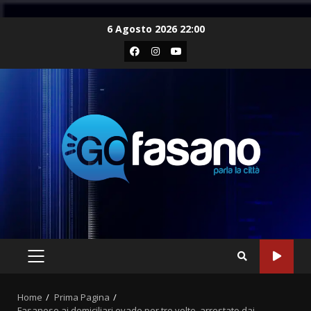
Skip
6 Agosto 2026 22:00
to
Facebook
Instagram
Youtube
content
PRIMARY
MENU
Home
Prima Pagina
Fasanese ai domiciliari evade per tre volte, arrestato dai