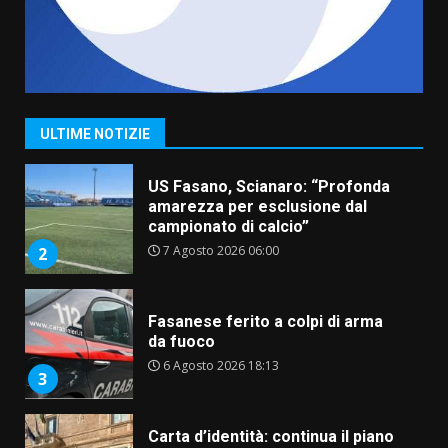
6 Agosto 2026 06:15
7
“I Contestatori: Musica di
Rivoluzione”: nuovo
appuntamento con “Fasano in
Banda”
1
ULTIME NOTIZIE
7 Agosto 2026 06:05
US Fasano, Scianaro: “Profonda
amarezza per esclusione dal
campionato di calcio”
7 Agosto 2026 06:00
2
Fasanese ferito a colpi di arma
da fuoco
6 Agosto 2026 18:13
3
Carta d’identità: continua il piano