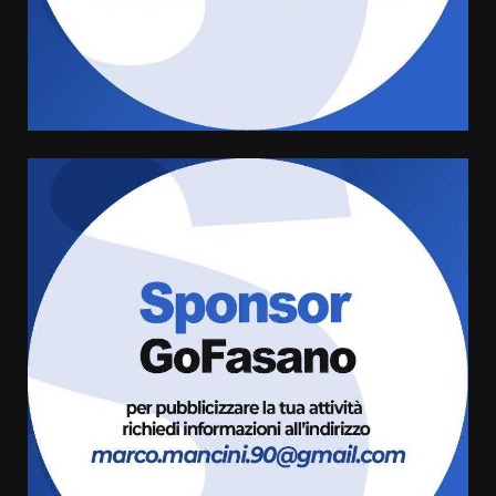
Carta d’identità: continua il piano
di aperture straordinarie del
Comune di Fasano
6 Agosto 2026 14:16
4
Grazia Neglia, coordinatrice
cittadina di Fratelli d’Italia,
pronta a tornare in Consiglio
comunale
5
6 Agosto 2026 08:00
Cura dei beni comuni e
cittadinanza attiva: online
l’avviso per la gestione
condivisa della Villetta di
6
Laureto
6 Agosto 2026 06:20
La magia del Minareto e la prima
assoluta de “L’Albergo
Belvedere. Il rapimento”