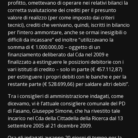
profitto, omettevano di operare nei relativi bilanci la
corretta svalutazione dei crediti per il presunto
valore di realizzo (per come imposto dai criteri
tecnici), crediti che venivano, quindi, iscritti in bilancio
per l’intero ammontare, anche se ormai inesigibili o
difficili da incassare” ed inoltre “utilizzavano la
somma di € 1.000.000,00 – oggetto di un
finanziamento deliberato dal Cda nel 2009 e
finalizzato a estinguere le posizioni debitorie con i
vari istituti di credito – solo in parte (€ 457.112,87)
per estinguere i propri debiti con le banche e per la
restante parte (€ 528.699,66) per saldare altri debiti”.
Tra i consiglieri di amministrazione indagati, come
dicevamo, vi è l’attuale consigliere comunale del PD
di Fasano, Giuseppe Simone, che ha rivestito tale
incarico nel Cda della Cittadella della Ricerca dal 13
settembre 2005 al 21 dicembre 2009.
Ora gli indagati avranno 20 giorni di tempo per la