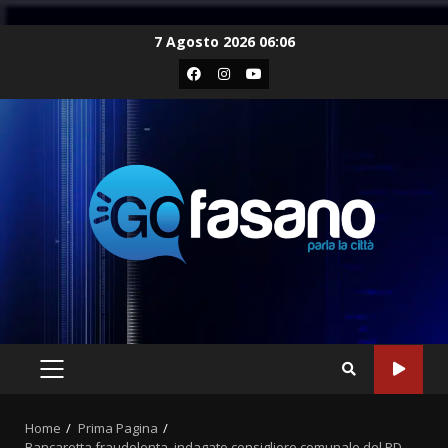
Skip
7 Agosto 2026 06:06
to
Facebook
Instagram
Youtube
content
PRIMARY
MENU
Home
Prima Pagina
Bancarotta fraudolenta, indagato consigliere comunale del PD