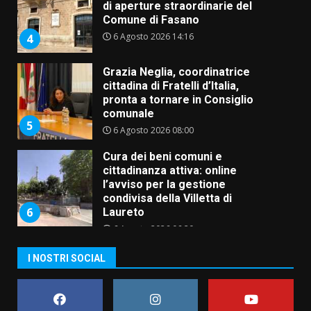
di aperture straordinarie del
Comune di Fasano
6 Agosto 2026 14:16
4
Grazia Neglia, coordinatrice
cittadina di Fratelli d’Italia,
pronta a tornare in Consiglio
comunale
5
6 Agosto 2026 08:00
Cura dei beni comuni e
cittadinanza attiva: online
l’avviso per la gestione
condivisa della Villetta di
6
Laureto
6 Agosto 2026 06:20
La magia del Minareto e la prima
I NOSTRI SOCIAL
assoluta de “L’Albergo
Belvedere. Il rapimento”
6 Agosto 2026 06:15
7