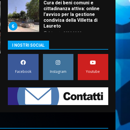
Cura dei beni comuni e
cittadinanza attiva: online
l’avviso per la gestione
condivisa della Villetta di
6
Laureto
6 Agosto 2026 06:20
La magia del Minareto e la
I NOSTRI SOCIAL
prima assoluta de “L’Albergo
Belvedere. Il rapimento”
6 Agosto 2026 06:15
7
Facebook
Instagram
Youtube
“I Contestatori: Musica di
Rivoluzione”: nuovo
appuntamento con “Fasano in
Banda”
1
7 Agosto 2026 06:05
US Fasano, Scianaro:
“Profonda amarezza per
esclusione dal campionato di
calcio”