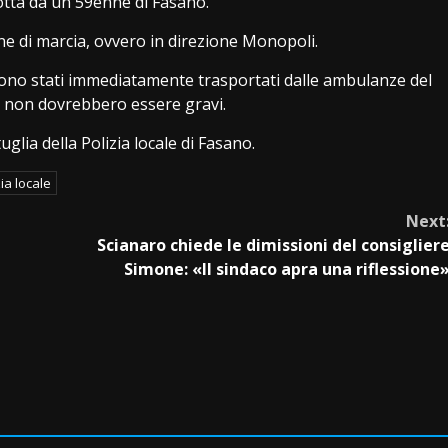
tta da un 59enne di Fasano.
ne di marcia, ovvero in direzione Monopoli.
 sono stati immediatamente trasportati dalle ambulanze del
ni non dovrebbero essere gravi.
uglia della Polizia locale di Fasano.
zia locale
Next
Scianaro chiede le dimissioni del consiglier
Simone: «Il sindaco apra una riflessione