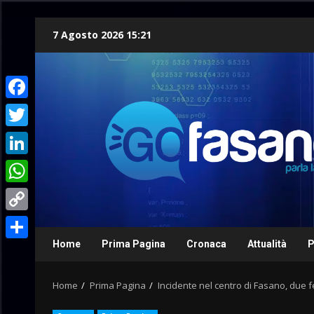
Skip
7 Agosto 2026 15:21
to
content
Facebook
Twitter
LinkedIn
WhatsApp
Copy
Link
Home
Prima Pagina
Cronaca
Attualità
P
Condividi
Home
Prima Pagina
Incidente nel centro di Fasano, due fe