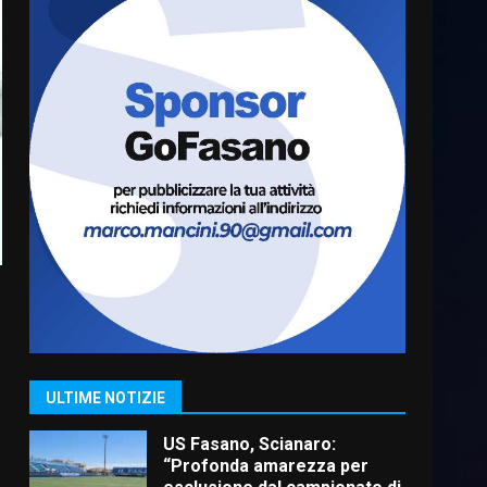
Cura dei beni comuni e
cittadinanza attiva: online
l’avviso per la gestione
condivisa della Villetta di
6
Laureto
6 Agosto 2026 06:20
La magia del Minareto e la
prima assoluta de “L’Albergo
Belvedere. Il rapimento”
6 Agosto 2026 06:15
7
“I Contestatori: Musica di
Rivoluzione”: nuovo
appuntamento con “Fasano in
Banda”
1
ULTIME NOTIZIE
7 Agosto 2026 06:05
US Fasano, Scianaro:
“Profonda amarezza per