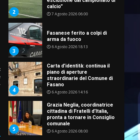
esclusione dal campionato di
calcio”
2
7 Agosto 2026 06:00
Fasanese ferito a colpi di
arma da fuoco
6 Agosto 2026 18:13
3
Carta d’identità: continua il
:
piano di aperture
e
straordinarie del Comune di
»
Fasano
4
6 Agosto 2026 14:16
Grazia Neglia, coordinatrice
cittadina di Fratelli d’Italia,
pronta a tornare in Consiglio
comunale
5
6 Agosto 2026 08:00