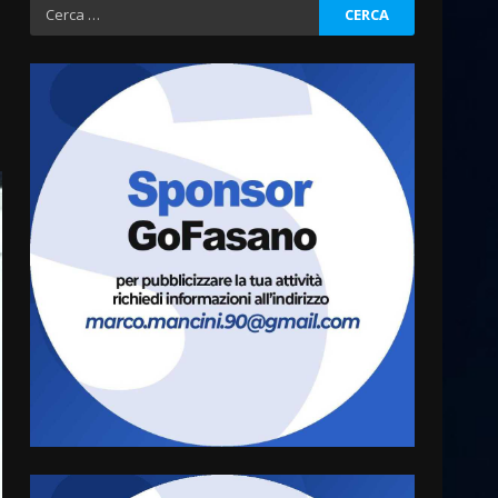
Ricerca
per:
Fasanese ferito a colpi di
arma da fuoco
6 Agosto 2026 18:13
3
Carta d’identità: continua il
piano di aperture
straordinarie del Comune di
Fasano
4
6 Agosto 2026 14:16
Grazia Neglia, coordinatrice
cittadina di Fratelli d’Italia,
pronta a tornare in Consiglio
comunale
5
6 Agosto 2026 08:00