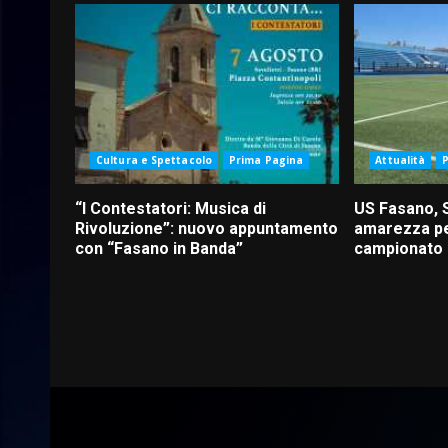
Cultura e Spettacolo
Prima Pagina
Attualità
“I Contestatori: Musica di
US Fasano, 
Rivoluzione”: nuovo appuntamento
amarezza pe
con “Fasano in Banda”
campionato d