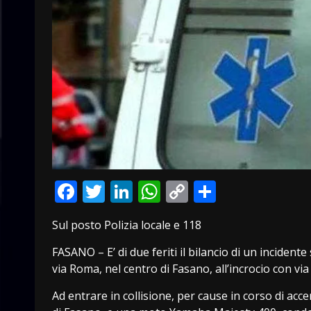
Facebook
Twitter
LinkedIn
WhatsApp
Copy
Condivid
Link
Sul posto Polizia locale e 118
FASANO – E’ di due feriti il bilancio di un incident
via Roma, nel centro di Fasano, all’incrocio con vi
Ad entrare in collisione, per cause in corso di ac