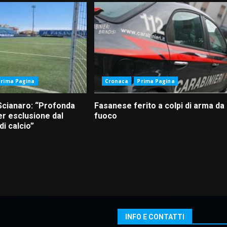
Prima Pagina
Cronaca
Prima Pagina
Scianaro: “Profonda
Fasanese ferito a colpi di arma da
r esclusione dal
fuoco
i calcio”
INFO E CONTATTI