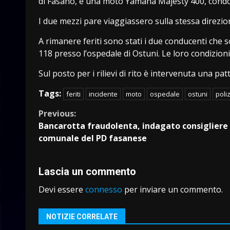
di Fasano, e una moto Yamaha Majesty 400, condo
I due mezzi pare viaggiassero sulla stessa direzio
A rimanere feriti sono stati i due conducenti che
118 presso l’ospedale di Ostuni. Le loro condizio
Sul posto per i rilievi di rito è intervenuta una patt
Tags:
feriti
incidente
moto
ospedale
ostuni
poli
Continue
Previous:
Bancarotta fraudolenta, indagato consigliere
Reading
comunale del PD fasanese
Lascia un commento
Devi essere
connesso
per inviare un commento.
NOTIZIE CORRELATE