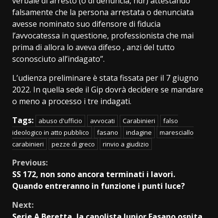
verbale di arresto (o di denuncia, ndr) attestando
falsamente che la persona arrestata o denunciata
avesse nominato suo difensore di fiducia
l’avvocatessa in questione, professionista che mai
prima di allora lo aveva difeso , anzi del tutto
sconosciuto all’indagato”.
L’udienza preliminare è stata fissata per il 7 giugno
2022. In quella sede il Gip dovrà decidere se mandare
o meno a processo i tre indagati.
Tags:
abuso d'ufficio
avvocati
Carabinieri
falso
ideologico in atto pubblico
fasano
indagine
maresciallo
carabinieri
pezze di greco
rinvio a giudizio
Continue
Previous:
SS 172, non sono ancora terminati i lavori.
Reading
Quando entreranno in funzione i punti luce?
Next:
Serie A Beretta, la capolista Junior Fasano ospita