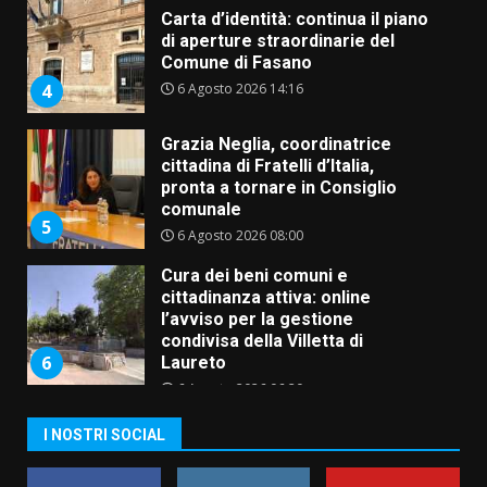
Carta d’identità: continua il piano
di aperture straordinarie del
Comune di Fasano
6 Agosto 2026 14:16
4
Grazia Neglia, coordinatrice
cittadina di Fratelli d’Italia,
pronta a tornare in Consiglio
comunale
5
6 Agosto 2026 08:00
Cura dei beni comuni e
cittadinanza attiva: online
l’avviso per la gestione
condivisa della Villetta di
6
Laureto
6 Agosto 2026 06:20
La magia del Minareto e la prima
I NOSTRI SOCIAL
assoluta de “L’Albergo
Belvedere. Il rapimento”