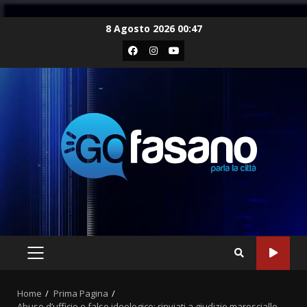
Skip
8 Agosto 2026 00:47
to
Facebook
Instagram
Youtube
content
PRIMARY
MENU
Home
Prima Pagina
Abuso d’ufficio e falso ideologico: rinviati a giudizio maresciallo