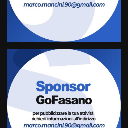
Carta d’identità: continua il piano
di aperture straordinarie del
Comune di Fasano
6 Agosto 2026 14:16
4
Grazia Neglia, coordinatrice
cittadina di Fratelli d’Italia,
pronta a tornare in Consiglio
comunale
5
6 Agosto 2026 08:00
Cura dei beni comuni e
cittadinanza attiva: online
l’avviso per la gestione
condivisa della Villetta di
6
Laureto
6 Agosto 2026 06:20
La magia del Minareto e la prima
assoluta de “L’Albergo