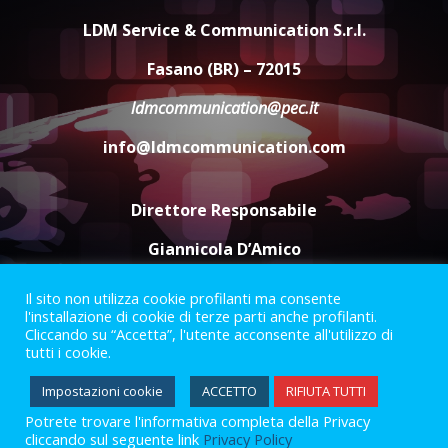
di aperture straordinarie del
LDM Service & Communication S.r.l.
Comune di Fasano
6 Agosto 2026 14:16
4
Fasano (BR) – 72015
ldmcommunication@pec.it
Grazia Neglia, coordinatrice
cittadina di Fratelli d’Italia,
info@ldmcommunication.com
pronta a tornare in Consiglio
comunale
5
6 Agosto 2026 08:00
Direttore Responsabile
Giannicola D’Amico
Il sito non utilizza cookie profilanti ma consente
Termini e Condizioni
Privacy Policy
l'installazione di cookie di terze parti anche profilanti.
Informazioni Legali
Cliccando su “Accetta”, l'utente acconsente all'utilizzo di
tutti i cookie.
Facebook
Instagram
Youtube
Impostazioni cookie
ACCETTO
RIFIUTA TUTTI
Potrete trovare l'informativa completa della Privacy
2023 © Gofasano
|
Powered by
Creativestudio
&
LGC
.
cliccando sul seguente link
Privacy Policy