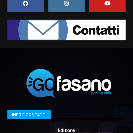
6 Agosto 2026 06:15
7
“I Contestatori: Musica di
Rivoluzione”: nuovo
appuntamento con “Fasano in
Banda”
1
7 Agosto 2026 06:05
US Fasano, Scianaro: “Profonda
amarezza per esclusione dal
campionato di calcio”
7 Agosto 2026 06:00
2
Fasanese ferito a colpi di arma
da fuoco
6 Agosto 2026 18:13
3
INFO E CONTATTI
Editore
Carta d’identità: continua il piano