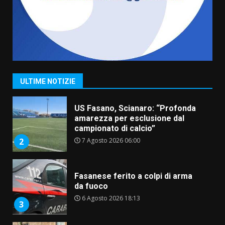
Belvedere. Il rapimento”
6 Agosto 2026 06:15
7
“I Contestatori: Musica di
Rivoluzione”: nuovo
appuntamento con “Fasano in
Banda”
1
7 Agosto 2026 06:05
ULTIME NOTIZIE
US Fasano, Scianaro: “Profonda
amarezza per esclusione dal
campionato di calcio”
7 Agosto 2026 06:00
2
Fasanese ferito a colpi di arma
da fuoco
6 Agosto 2026 18:13
3