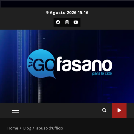
Skip
9 Agosto 2026 15:16
to
Facebook
Instagram
Youtube
content
PRIMARY
MENU
Home
Blog
abuso d'ufficio