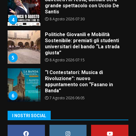
grande spettacolo con Uccio De
Santis
8 Agosto 2026 07:30
4
Politiche Giovanili e Mobilità
Sostenibile: premiati gli studenti
universitari del bando “La strada
giusta”
5
8 Agosto 2026 07:15
“I Contestatori: Musica di
Rivoluzione”: nuovo
appuntamento con “Fasano in
Banda”
6
7 Agosto 2026 06:05
US Fasano, Scianaro: “Profonda
I NOSTRI SOCIAL
amarezza per esclusione dal
campionato di calcio”
7 Agosto 2026 06:00
7