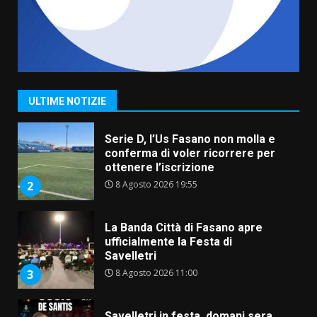
7 Agosto 2026 06:00
7
Grande successo per la “Sagra
del Pesce Spada” a Savelletri
9 Agosto 2026 07:32
1
ULTIME NOTIZIE
Serie D, l’Us Fasano non molla e
conferma di voler ricorrere per
ottenere l’iscrizione
8 Agosto 2026 19:55
2
La Banda Città di Fasano apre
ufficialmente la Festa di
Savelletri
8 Agosto 2026 11:00
3
Savelletri in festa, domani sera