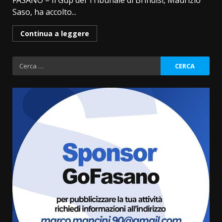
FASANO – Il Gup del Tribunale di Brindisi, Maurizio
Saso, ha accolto...
Continua a leggere
Ricerca
per:
La Banda Città di Fasano apre
ufficialmente la Festa di
Savelletri
8 Agosto 2026 11:00
3