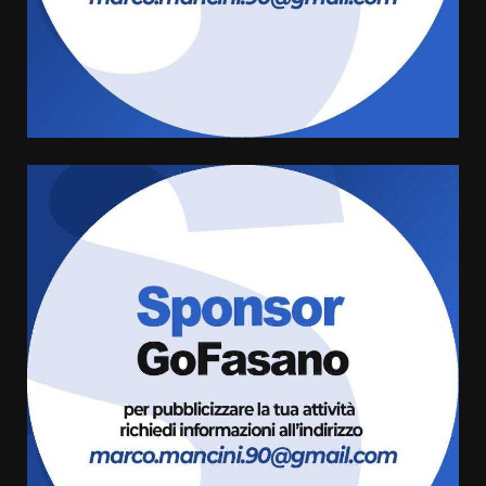
Savelletri in festa, domani sera
grande spettacolo con Uccio De
Santis
8 Agosto 2026 07:30
4
Politiche Giovanili e Mobilità
Sostenibile: premiati gli studenti
universitari del bando “La strada
giusta”
5
8 Agosto 2026 07:15
“I Contestatori: Musica di
Rivoluzione”: nuovo
appuntamento con “Fasano in
Banda”
6
7 Agosto 2026 06:05
US Fasano, Scianaro: “Profonda
amarezza per esclusione dal
campionato di calcio”