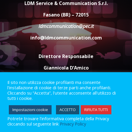
LDM Service & Communication S.r.l.
Santis
8 Agosto 2026 07:30
4
Fasano (BR) – 72015
ldmcommunication@pec.it
Politiche Giovanili e Mobilità
Sostenibile: premiati gli studenti
info@ldmcommunication.com
universitari del bando “La strada
giusta”
5
8 Agosto 2026 07:15
Direttore Responsabile
Giannicola D’Amico
Il sito non utilizza cookie profilanti ma consente
Termini e Condizioni
Privacy Policy
l'installazione di cookie di terze parti anche profilanti.
Informazioni Legali
Cliccando su “Accetta”, l'utente acconsente all'utilizzo di
tutti i cookie.
Facebook
Instagram
Youtube
Impostazioni cookie
ACCETTO
RIFIUTA TUTTI
Potrete trovare l'informativa completa della Privacy
2023 © Gofasano
|
Powered by
Creativestudio
&
LGC
.
cliccando sul seguente link
Privacy Policy