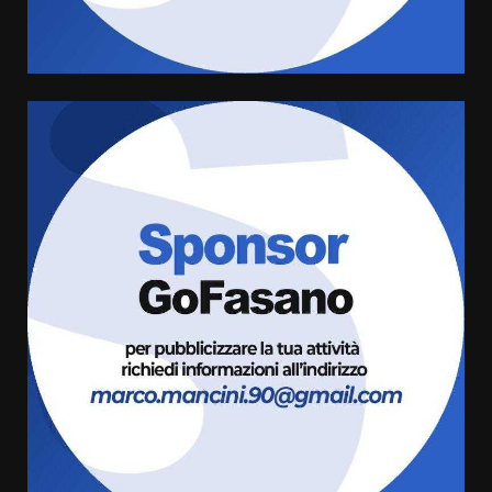
Santis
8 Agosto 2026 07:30
5
Politiche Giovanili e Mobilità
Sostenibile: premiati gli studenti
universitari del bando “La strada
giusta”
6
8 Agosto 2026 07:15
“I Contestatori: Musica di
Rivoluzione”: nuovo
appuntamento con “Fasano in
Banda”
7
7 Agosto 2026 06:05
TARI, Scianaro: “Uniti per una
proposta concreta di
abbattimento per i cittadini
fasanesi”
1
10 Agosto 2026 06:05