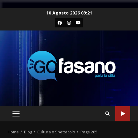
Skip
10 Agosto 2026 09:21
to
Facebook
Instagram
Youtube
content
PRIMARY
MENU
Home
Blog
Cultura e Spettacolo
Page 285