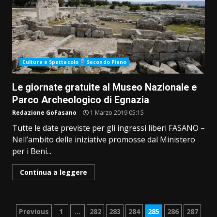
Cultura e Spettacolo
Secondo Piano
Le giornate gratuite al Museo Nazionale e
Parco Archeologico di Egnazia
Redazione GoFasano
1 Marzo 2019 05:15
Tutte le date previste per gli ingressi liberi FASANO –
Nell’ambito delle iniziative promosse dal Ministero
per i Beni...
Continua a leggere
Paginazione
Previous
1
…
282
283
284
285
286
287