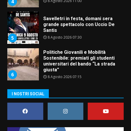
8 Agosto 2026 07:30
5
Politiche Giovanili e Mobilità
Sostenibile: premiati gli studenti
universitari del bando “La strada
giusta”
6
8 Agosto 2026 07:15
“I Contestatori: Musica di
Rivoluzione”: nuovo
appuntamento con “Fasano in
Banda”
7
7 Agosto 2026 06:05
TARI, Scianaro: “Uniti per una
I NOSTRI SOCIAL
proposta concreta di
abbattimento per i cittadini
fasanesi”
1
10 Agosto 2026 06:05