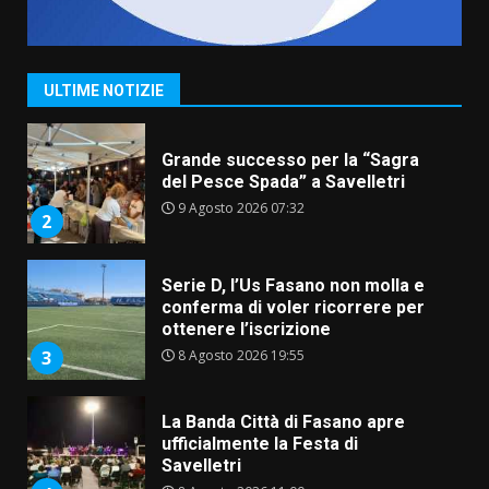
Grande successo per la “Sagra
del Pesce Spada” a Savelletri
9 Agosto 2026 07:32
ULTIME NOTIZIE
2
Serie D, l’Us Fasano non molla e
conferma di voler ricorrere per
ottenere l’iscrizione
8 Agosto 2026 19:55
3
La Banda Città di Fasano apre
ufficialmente la Festa di
Savelletri
8 Agosto 2026 11:00
4
Savelletri in festa, domani sera
grande spettacolo con Uccio De
Santis