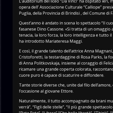
L’auditorium del liceo “Da Vinci” ha ospitato ieri, ma
opera dell’ Associazione Culturale “Calliope” pres
Puglia, della Provincia di Brindisi , del Comune di F
Quest’anno è andato in scena lo spettacolo “Il cuor
fasanese Dino Cassone. «Si tratta di un omaggio ad
tenacia, la loro forza, la loro intelligenza e tutt
ha introdotto Mariateresa Maggi.
E così, il grande talento dell’attrice Anna Magnani,
Cristoforetti, la testardaggine di Rosa Parks, la f
di Anna Politkovskaja, insieme al coraggio di Felic
ricamare una grande coperta colorata, raccontando 
cuore puro è capace di scaturire e diffondere.
Tante storie diverse che, unite dal filo dell’amo
l’occasione al giovane Ettore.
Naturalmente, il tutto accompagnato da brani mus
verrà”, “Figli delle stelle”, “Il più grande spettac
“Pata Pata”, “Libera” “Che bella libertà”, “Think”, “