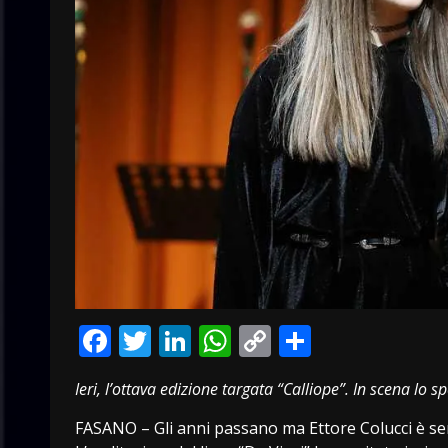
Facebook
Twitter
LinkedIn
WhatsApp
Copy
Condivid
Link
Ieri, l’ottava edizione targata “Calliope”. In scena lo 
FASANO – Gli anni passano ma Ettore Colucci è sempr