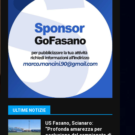
6
Laureto
6 Agosto 2026 06:20
La magia del Minareto e la
prima assoluta de “L’Albergo
Belvedere. Il rapimento”
6 Agosto 2026 06:15
7
“I Contestatori: Musica di
Rivoluzione”: nuovo
appuntamento con “Fasano in
Banda”
1
7 Agosto 2026 06:05
US Fasano, Scianaro:
“Profonda amarezza per
esclusione dal campionato di
calcio”
ULTIME NOTIZIE
2
7 Agosto 2026 06:00
Fasanese ferito a colpi di