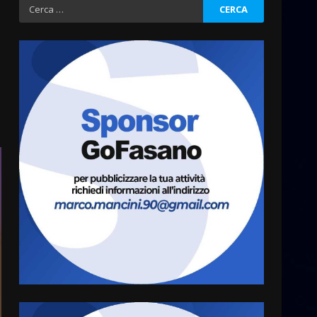
Ricerca
Fasanese ferito a colpi di
per:
arma da fuoco
6 Agosto 2026 18:13
3
Carta d’identità: continua il
piano di aperture
straordinarie del Comune di
Fasano
4
6 Agosto 2026 14:16
Grazia Neglia, coordinatrice
cittadina di Fratelli d’Italia,
pronta a tornare in Consiglio
comunale
5
6 Agosto 2026 08:00
Cura dei beni comuni e
cittadinanza attiva: online
l’avviso per la gestione
condivisa della Villetta di