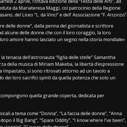
rtedì 2 aprile, l’ottava edizione della “Festa delle Arti”, ad
ieduta da Mariateresa Maggi, col patrocinio della Regione
asano, del Liceo “L. da Vinci” e dell’ Associazione “F. Arconzo”
e delle donne”, dalla penna del giornalista e scrittore
 alcune delle donne che con il loro coraggio, la loro
o il loro amore hanno lasciato un segno nella storia mondiale»
 la tenacia dell’astronauta “figlia delle stelle” Samantha
orza della musica di Miriam Makeba, la libertà d’espressione
ia Impastato, si sono ritrovati attorno ad un tavolo a
dei loro sacrifici spinti da quella potenza che solo un
re, compongono quella grande coperta, dedicata per
icali a tema come “Donna”, “La faccia delle donne”, “Anna
olo dopo il Big Bang”, “Space Oddity”, “I know where I’ve been”,
In viaggio”, “Il cuore delle donne”.