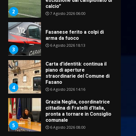
arma da fuoco
6 Agosto 2026 18:13
.
3
Carta d’identità: continua il
piano di aperture
straordinarie del Comune di
Fasano
4
6 Agosto 2026 14:16
Grazia Neglia, coordinatrice
cittadina di Fratelli d’Italia,
pronta a tornare in Consiglio
comunale
5
6 Agosto 2026 08:00
Cura dei beni comuni e
cittadinanza attiva: online
l’avviso per la gestione
condivisa della Villetta di
6
Laureto