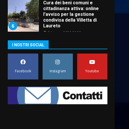
6 Agosto 2026 06:20
La magia del Minareto e la
prima assoluta de “L’Albergo
Belvedere. Il rapimento”
6 Agosto 2026 06:15
7
“I Contestatori: Musica di
I NOSTRI SOCIAL
Rivoluzione”: nuovo
appuntamento con “Fasano in
Banda”
1
7 Agosto 2026 06:05
Facebook
Instagram
Youtube
US Fasano, Scianaro:
“Profonda amarezza per
esclusione dal campionato di
calcio”
2
7 Agosto 2026 06:00
Fasanese ferito a colpi di
arma da fuoco