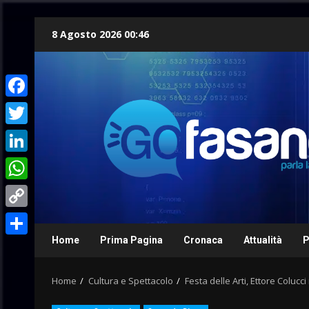
Skip
8 Agosto 2026 00:46
to
content
Facebook
Twitter
LinkedIn
WhatsApp
Copy
Link
Home
Prima Pagina
Cronaca
Attualità
P
Condividi
Home
Cultura e Spettacolo
Festa delle Arti, Ettore Colucci