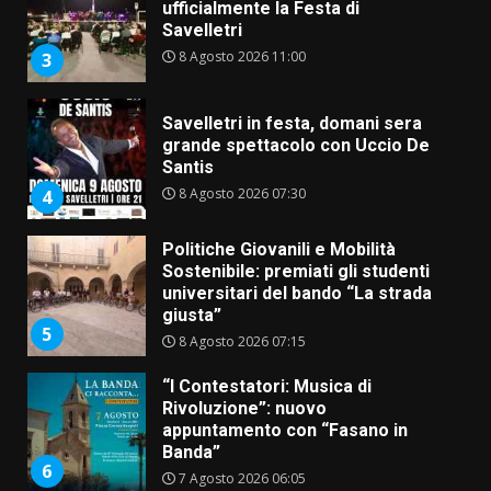
grande spettacolo con Uccio De
Santis
8 Agosto 2026 07:30
4
Politiche Giovanili e Mobilità
Sostenibile: premiati gli studenti
universitari del bando “La strada
giusta”
5
8 Agosto 2026 07:15
“I Contestatori: Musica di
Rivoluzione”: nuovo
appuntamento con “Fasano in
Banda”
6
7 Agosto 2026 06:05
US Fasano, Scianaro: “Profonda
amarezza per esclusione dal
campionato di calcio”
7 Agosto 2026 06:00
7