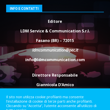
Santis
INFO E CONTATTI
8 Agosto 2026 07:30
4
Editore
Politiche Giovanili e Mobilità
Sostenibile: premiati gli studenti
LDM Service & Communication S.r.l.
universitari del bando “La strada
giusta”
Fasano (BR) – 72015
5
8 Agosto 2026 07:15
ldmcommunication@pec.it
info@ldmcommunication.com
Direttore Responsabile
Giannicola D’Amico
Il sito non utilizza cookie profilanti ma consente
Termini e Condizioni
Privacy Policy
l'installazione di cookie di terze parti anche profilanti.
Informazioni Legali
Cliccando su “Accetta”, l'utente acconsente all'utilizzo di