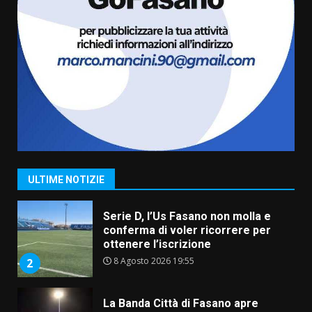
7 Agosto 2026 06:00
7
Grande successo per la “Sagra
del Pesce Spada” a Savelletri
9 Agosto 2026 07:32
1
Serie D, l’Us Fasano non molla e
conferma di voler ricorrere per
ottenere l’iscrizione
8 Agosto 2026 19:55
2
ULTIME NOTIZIE
La Banda Città di Fasano apre
ufficialmente la Festa di
Savelletri
8 Agosto 2026 11:00
3
Savelletri in festa, domani sera