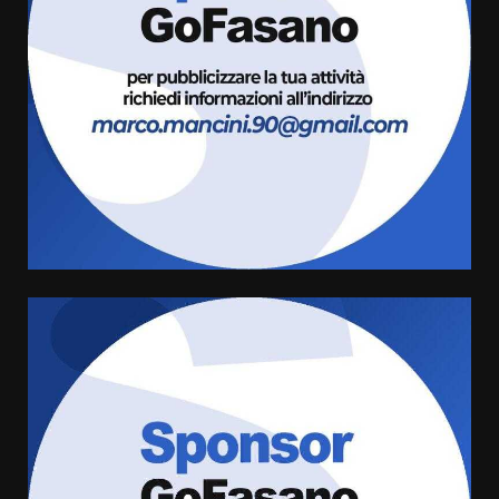
Savelletri in festa, domani sera
grande spettacolo con Uccio De
Santis
8 Agosto 2026 07:30
4
Politiche Giovanili e Mobilità
Sostenibile: premiati gli studenti
universitari del bando “La strada
giusta”
5
8 Agosto 2026 07:15
“I Contestatori: Musica di
Rivoluzione”: nuovo
appuntamento con “Fasano in
Banda”
6
7 Agosto 2026 06:05
US Fasano, Scianaro: “Profonda
amarezza per esclusione dal
campionato di calcio”