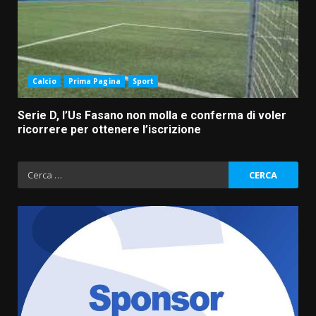
Calcio
Prima Pagina
Sport
Serie D, l’Us Fasano non molla e conferma di voler
ricorrere per ottenere l’iscrizione
Ricerca
per:
La Banda Città di Fasano apre
ufficialmente la Festa di
Savelletri
8 Agosto 2026 11:00
3