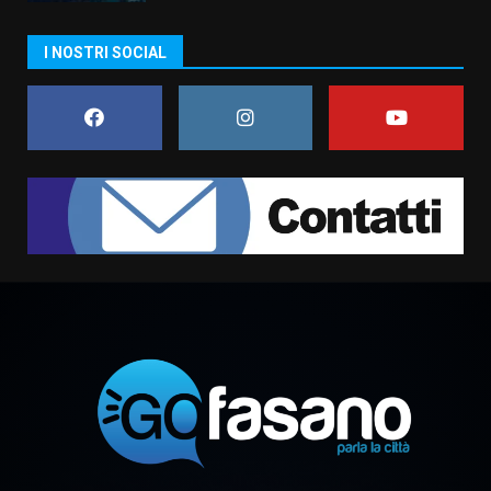
I NOSTRI SOCIAL
Grande successo per la “Sagra
del Pesce Spada” a Savelletri
9 Agosto 2026 07:32
1
Serie D, l’Us Fasano non molla e
conferma di voler ricorrere per
ottenere l’iscrizione
8 Agosto 2026 19:55
2
La Banda Città di Fasano apre
ufficialmente la Festa di
Savelletri
8 Agosto 2026 11:00
3
Savelletri in festa, domani sera
grande spettacolo con Uccio De