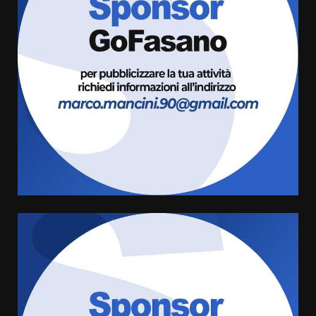
Carta d’identità: continua il piano
di aperture straordinarie del
Comune di Fasano
6 Agosto 2026 14:16
4
Grazia Neglia, coordinatrice
cittadina di Fratelli d’Italia,
pronta a tornare in Consiglio
comunale
5
6 Agosto 2026 08:00
Cura dei beni comuni e
cittadinanza attiva: online
l’avviso per la gestione
condivisa della Villetta di
6
Laureto
6 Agosto 2026 06:20
La magia del Minareto e la prima
assoluta de “L’Albergo