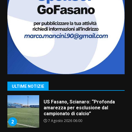
Belvedere. Il rapimento”
6 Agosto 2026 06:15
7
“I Contestatori: Musica di
Rivoluzione”: nuovo
appuntamento con “Fasano in
Banda”
1
7 Agosto 2026 06:05
US Fasano, Scianaro: “Profonda
amarezza per esclusione dal
campionato di calcio”
7 Agosto 2026 06:00
2
ULTIME NOTIZIE
Fasanese ferito a colpi di arma
da fuoco
6 Agosto 2026 18:13
3