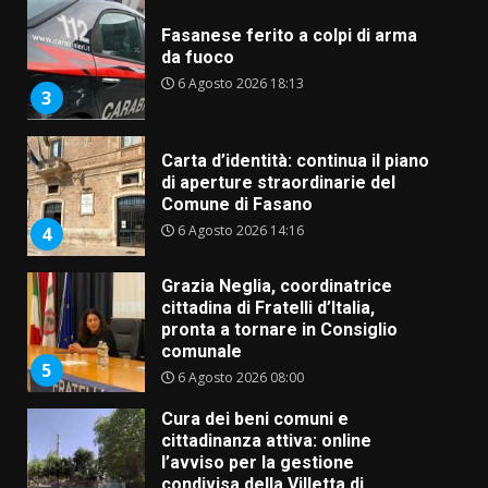
Carta d’identità: continua il piano
di aperture straordinarie del
Comune di Fasano
6 Agosto 2026 14:16
4
Grazia Neglia, coordinatrice
cittadina di Fratelli d’Italia,
pronta a tornare in Consiglio
comunale
5
6 Agosto 2026 08:00
Cura dei beni comuni e
cittadinanza attiva: online
l’avviso per la gestione
condivisa della Villetta di
6
Laureto
6 Agosto 2026 06:20
La magia del Minareto e la prima
assoluta de “L’Albergo
Belvedere. Il rapimento”