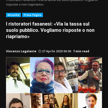
risposte o non riapriamo»
Attualità
Prima Pagina
I ristoratori fasanesi: «Via la tassa sul
suolo pubblico. Vogliamo risposte o non
riapriamo»
Vincenzo Lagalante
27 Aprile 2020 06:00
7 min read