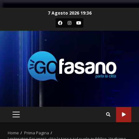
Skip
7 Agosto 2026 19:36
to
Facebook
Instagram
Youtube
content
PRIMARY
MENU
Home
Prima Pagina
I ristoratori fasanesi: «Via la tassa sul suolo pubblico. Vogliamo