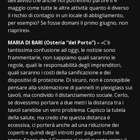
dell’avviso che anche noi potremmo partire il 4
maggio come tutte le altre attività: quanto è diverso
il rischio di contagio in un locale di abbigliamento,
per esempio? Se fosse domani il primo giugno, non
riaprirei».
MARIA DI BARI (Osteria “del Porto”) –
«C’è
tantissima confusione ad oggi, le notizie sono
frammentarie, non sappiamo quali saranno le
regole, quali le responsabilità degli imprenditori,
quali saranno i costi della sanificazione e dei
dispositivi di protezione. Di sicuro, non è concepibile
pensare alla sistemazione di pannelli in plexiglass sui
tavoli, ma condivido il distanziamento sociale. Certo,
se dovessimo portare a due metri la distanza tra i
tavoli sarebbe un vero problema. Capisco la tutela
della salute, ma credo che questa distanza è
eccessiva, ci porterà anche ad una riduzione dei
coperti e quindi degli introiti per pagare tutte le
spese. Spero che il Governo ci riveli quanto prima il