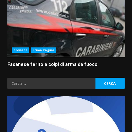
Cronaca
Prima Pagina
Fasanese ferito a colpi di arma da fuoco
Ricerca
per:
Fasanese ferito a colpi di arma
da fuoco
6 Agosto 2026 18:13
3