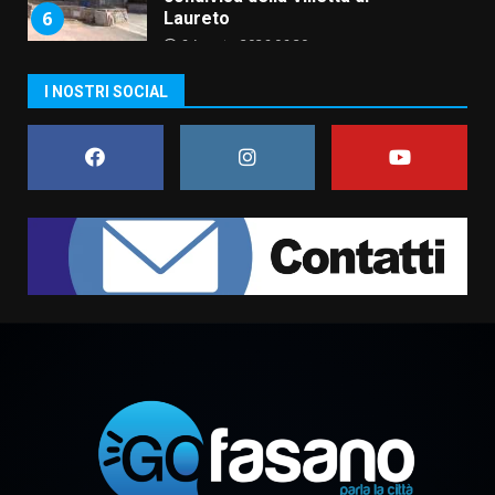
6 Agosto 2026 06:15
7
“I Contestatori: Musica di
I NOSTRI SOCIAL
Rivoluzione”: nuovo
appuntamento con “Fasano in
Banda”
1
7 Agosto 2026 06:05
US Fasano, Scianaro: “Profonda
amarezza per esclusione dal
campionato di calcio”
7 Agosto 2026 06:00
2
Fasanese ferito a colpi di arma
da fuoco
6 Agosto 2026 18:13
3