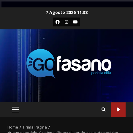
Skip
7 Agosto 2026 11:38
to
Facebook
Instagram
Youtube
content
PRIMARY
MENU
Home
Prima Pagina
Nuovo ospedale, Scatigna: “Prima di aprirlo assicuriamoci che