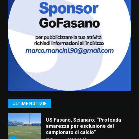
cittadinanza attiva: online
l’avviso per la gestione
condivisa della Villetta di
6
Laureto
6 Agosto 2026 06:20
La magia del Minareto e la prima
assoluta de “L’Albergo
Belvedere. Il rapimento”
6 Agosto 2026 06:15
7
“I Contestatori: Musica di
Rivoluzione”: nuovo
appuntamento con “Fasano in
Banda”
1
ULTIME NOTIZIE
7 Agosto 2026 06:05
US Fasano, Scianaro: “Profonda
amarezza per esclusione dal
campionato di calcio”