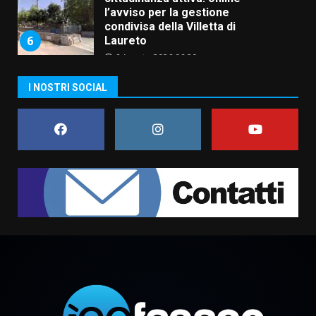
l’avviso per la gestione
condivisa della Villetta di
6
Laureto
6 Agosto 2026 06:20
La magia del Minareto e la prima
I NOSTRI SOCIAL
assoluta de “L’Albergo
Belvedere. Il rapimento”
6 Agosto 2026 06:15
7
“I Contestatori: Musica di
Rivoluzione”: nuovo
appuntamento con “Fasano in
Banda”
1
7 Agosto 2026 06:05
US Fasano, Scianaro: “Profonda
amarezza per esclusione dal
campionato di calcio”
7 Agosto 2026 06:00
2