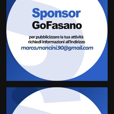
Fasanese ferito a colpi di arma
da fuoco
6 Agosto 2026 18:13
3
Carta d’identità: continua il piano
di aperture straordinarie del
Comune di Fasano
6 Agosto 2026 14:16
4
Grazia Neglia, coordinatrice
cittadina di Fratelli d’Italia,
pronta a tornare in Consiglio
comunale
5
6 Agosto 2026 08:00
Cura dei beni comuni e