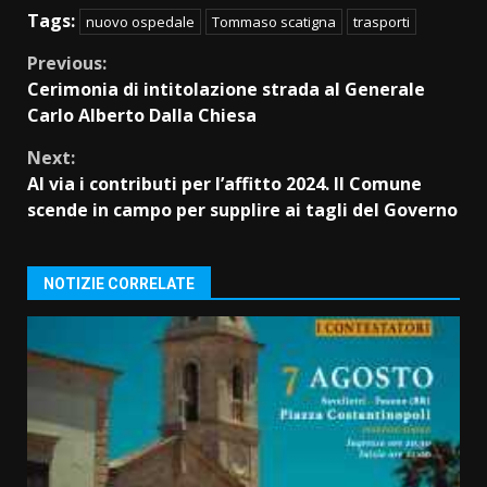
Tags:
nuovo ospedale
Tommaso scatigna
trasporti
Continue
Previous:
Cerimonia di intitolazione strada al Generale
Reading
Carlo Alberto Dalla Chiesa
Next:
Al via i contributi per l’affitto 2024. Il Comune
scende in campo per supplire ai tagli del Governo
NOTIZIE CORRELATE