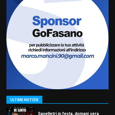
7 Agosto 2026 06:00
5
Fasanese ferito a colpi di arma
da fuoco
6 Agosto 2026 18:13
6
Carta d’identità: continua il piano
di aperture straordinarie del
Comune di Fasano
6 Agosto 2026 14:16
7
La Banda Città di Fasano apre
ufficialmente la Festa di
Savelletri
8 Agosto 2026 11:00
1
ULTIME NOTIZIE
Savelletri in festa, domani sera