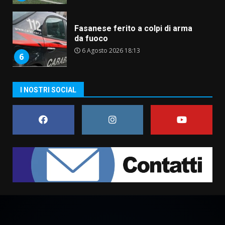
Fasanese ferito a colpi di arma
da fuoco
6 Agosto 2026 18:13
6
Carta d’identità: continua il piano
I NOSTRI SOCIAL
di aperture straordinarie del
Comune di Fasano
6 Agosto 2026 14:16
7
La Banda Città di Fasano apre
ufficialmente la Festa di
Savelletri
8 Agosto 2026 11:00
1
Savelletri in festa, domani sera
grande spettacolo con Uccio De