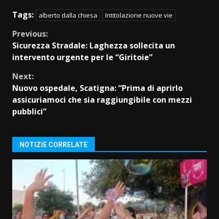
Tags:
alberto dalla chiesa
Intitolazione nuove vie
Continue
Previous:
Sicurezza Stradale: Laghezza sollecita un
Reading
intervento urgente per le “Giritoie”
Next:
Nuovo ospedale, Scatigna: “Prima di aprirlo
assicuriamoci che sia raggiungibile con mezzi
pubblici”
NOTIZIE CORRELATE