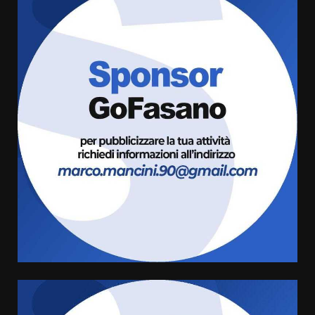
Politiche Giovanili e Mobilità
Sostenibile: premiati gli studenti
universitari del bando “La strada
giusta”
3
8 Agosto 2026 07:15
“I Contestatori: Musica di
Rivoluzione”: nuovo
appuntamento con “Fasano in
Banda”
4
7 Agosto 2026 06:05
US Fasano, Scianaro: “Profonda
amarezza per esclusione dal
campionato di calcio”