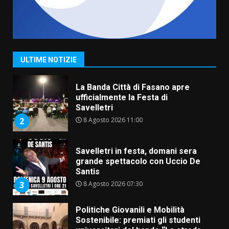
Serie D, l’Us Fasano non molla e
conferma di voler ricorrere per
ottenere l’iscrizione
8 Agosto 2026 19:55
1
ULTIME NOTIZIE
La Banda Città di Fasano apre
ufficialmente la Festa di
Savelletri
8 Agosto 2026 11:00
2
Savelletri in festa, domani sera
grande spettacolo con Uccio De
Santis
8 Agosto 2026 07:30
3
Politiche Giovanili e Mobilità
Sostenibile: premiati gli studenti