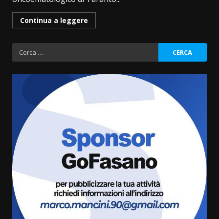
Continua a leggere
Ricerca
per:
Savelletri in festa, domani sera
grande spettacolo con Uccio De
Santis
8 Agosto 2026 07:30
3
Politiche Giovanili e Mobilità