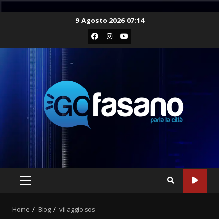
Skip
9 Agosto 2026 07:14
to
Facebook
Instagram
Youtube
content
PRIMARY
MENU
Home
Blog
villaggio sos