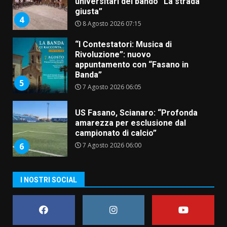
universitari del bando “La strada
giusta”
4
8 Agosto 2026 07:15
“I Contestatori: Musica di
Rivoluzione”: nuovo
appuntamento con “Fasano in
Banda”
5
7 Agosto 2026 06:05
US Fasano, Scianaro: “Profonda
amarezza per esclusione dal
campionato di calcio”
7 Agosto 2026 06:00
6
I NOSTRI SOCIAL
Fasanese ferito a colpi di arma
da fuoco
6 Agosto 2026 18:13
7