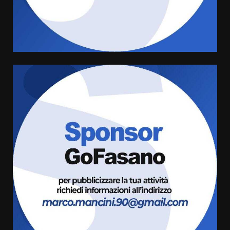
Sostenibile: premiati gli studenti
universitari del bando “La strada
giusta”
4
8 Agosto 2026 07:15
“I Contestatori: Musica di
Rivoluzione”: nuovo
appuntamento con “Fasano in
Banda”
5
7 Agosto 2026 06:05
US Fasano, Scianaro: “Profonda
amarezza per esclusione dal
campionato di calcio”
7 Agosto 2026 06:00
6
Fasanese ferito a colpi di arma
da fuoco
6 Agosto 2026 18:13
7