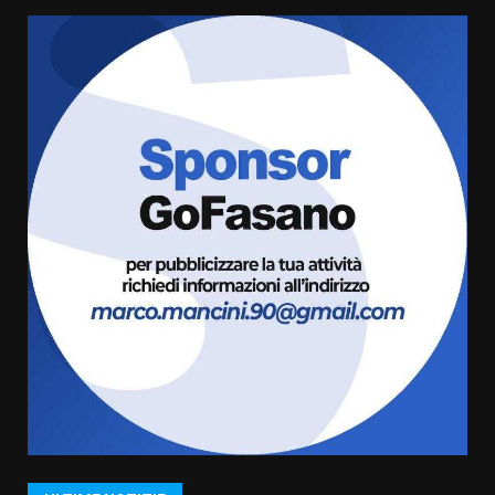
Luca Fanigliulo è il nuovo
Presidente del Rotaract Club
Fasano
2 Agosto 2026 12:17
6
Il Premio Internazionale Fajano
torna a Savelletri
2 Agosto 2026 06:05
7
Serie D, l’Us Fasano è escluso
dal campionato
5 Agosto 2026 17:30
1
Truffatori in azione nelle
frazioni fasanesi
5 Agosto 2026 11:03