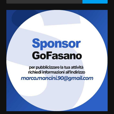
per:
Residenti di Savelletri scrivono
al Prefetto: “Noi cittadini di
serie B”
5 Agosto 2026 06:15
3
A Savelletri torna la Sagra del
Pesce Spada: appuntamento a
sabato 8 agosto
5 Agosto 2026 06:10
4
L’abusivismo giornalistico è un
pericolo
3 Agosto 2026 17:22
5