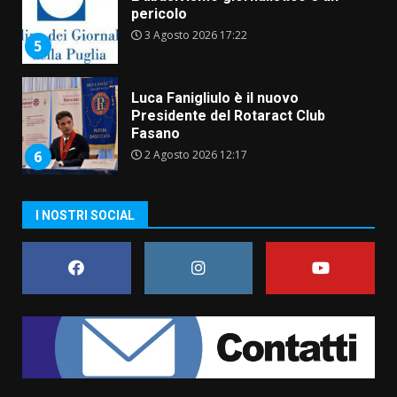
Presidente del Rotaract Club
Fasano
2 Agosto 2026 12:17
6
Il Premio Internazionale Fajano
torna a Savelletri
2 Agosto 2026 06:05
7
I NOSTRI SOCIAL
Serie D, l’Us Fasano è escluso
dal campionato
5 Agosto 2026 17:30
1
Truffatori in azione nelle
frazioni fasanesi
5 Agosto 2026 11:03
2