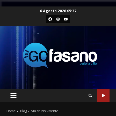
Skip
6 Agosto 2026 05:37
to
Facebook
Instagram
Youtube
content
PRIMARY
MENU
Home
Blog
via crucis vivente