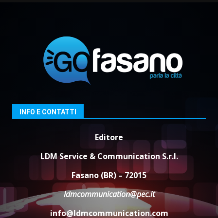
Residenti di Savelletri scrivono
al Prefetto: “Noi cittadini di
serie B”
5 Agosto 2026 06:15
3
A Savelletri torna la Sagra del
Pesce Spada: appuntamento a
sabato 8 agosto
5 Agosto 2026 06:10
4
INFO E CONTATTI
Editore
L’abusivismo giornalistico è un
pericolo
LDM Service & Communication S.r.l.
3 Agosto 2026 17:22
5
Fasano (BR) – 72015
ldmcommunication@pec.it
info@ldmcommunication.com