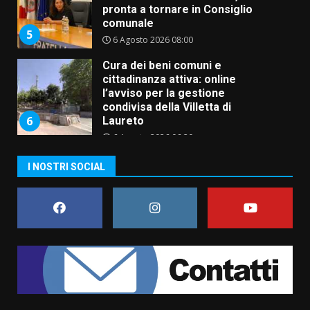
comunale
5
6 Agosto 2026 08:00
Cura dei beni comuni e
cittadinanza attiva: online
l’avviso per la gestione
condivisa della Villetta di
6
Laureto
6 Agosto 2026 06:20
La magia del Minareto e la prima
assoluta de “L’Albergo
I NOSTRI SOCIAL
Belvedere. Il rapimento”
6 Agosto 2026 06:15
7
“I Contestatori: Musica di
Rivoluzione”: nuovo
appuntamento con “Fasano in
Banda”
1
7 Agosto 2026 06:05