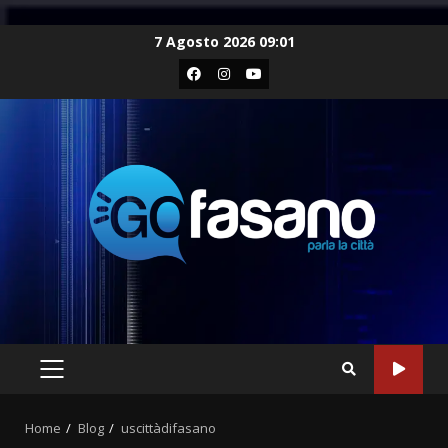
Skip
7 Agosto 2026 09:01
to
Facebook
Instagram
Youtube
content
PRIMARY
MENU
Home
Blog
uscittàdifasano