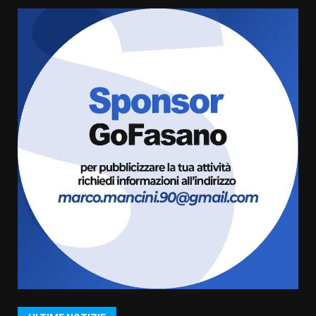
pronta a tornare in Consiglio
comunale
5
6 Agosto 2026 08:00
Cura dei beni comuni e
cittadinanza attiva: online
l’avviso per la gestione
condivisa della Villetta di
6
Laureto
6 Agosto 2026 06:20
La magia del Minareto e la prima
assoluta de “L’Albergo
Belvedere. Il rapimento”
6 Agosto 2026 06:15
7
“I Contestatori: Musica di
Rivoluzione”: nuovo
appuntamento con “Fasano in
Banda”
1
7 Agosto 2026 06:05