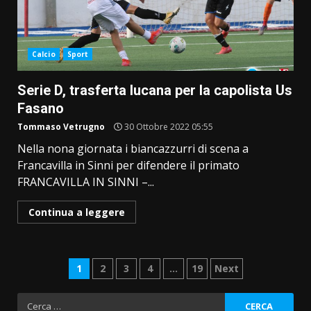
Calcio
Sport
Serie D, trasferta lucana per la capolista Us
Fasano
Tommaso Vetrugno
30 Ottobre 2022 05:55
Nella nona giornata i biancazzurri di scena a
Francavilla in Sinni per difendere il primato
FRANCAVILLA IN SINNI ­–...
Continua a leggere
Paginazione
1
2
3
4
…
19
Next
degli
Ricerca