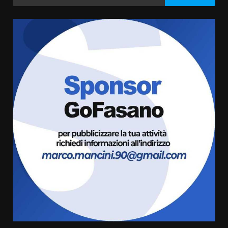
per:
articoli
Fasanese ferito a colpi di arma
da fuoco
6 Agosto 2026 18:13
3
Carta d’identità: continua il piano
di aperture straordinarie del
Comune di Fasano
6 Agosto 2026 14:16
4
Grazia Neglia, coordinatrice
cittadina di Fratelli d’Italia,