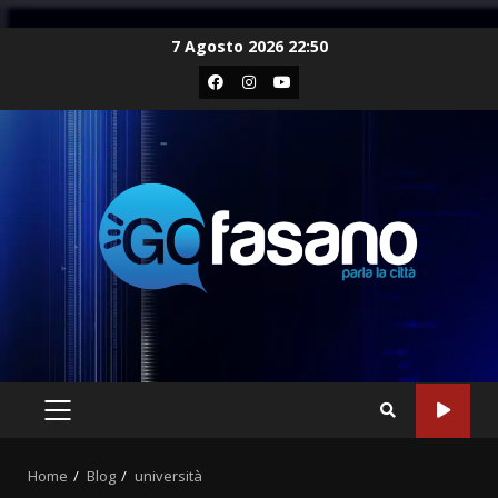
Skip
7 Agosto 2026 22:50
to
Facebook
Instagram
Youtube
content
PRIMARY
MENU
Home
Blog
università