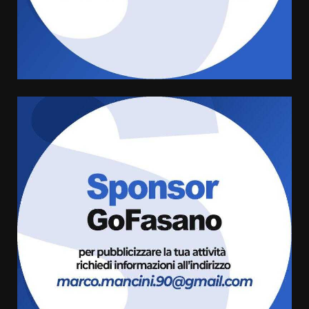
cittadina di Fratelli d’Italia,
pronta a tornare in Consiglio
comunale
5
6 Agosto 2026 08:00
Cura dei beni comuni e
cittadinanza attiva: online
l’avviso per la gestione
condivisa della Villetta di
6
Laureto
6 Agosto 2026 06:20
La magia del Minareto e la prima
assoluta de “L’Albergo
Belvedere. Il rapimento”
6 Agosto 2026 06:15
7
“I Contestatori: Musica di
Rivoluzione”: nuovo
appuntamento con “Fasano in
Banda”