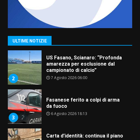
1
7 Agosto 2026 06:05
US Fasano, Scianaro: “Profonda
amarezza per esclusione dal
campionato di calcio”
7 Agosto 2026 06:00
2
ULTIME NOTIZIE
Fasanese ferito a colpi di arma
da fuoco
6 Agosto 2026 18:13
3
Carta d’identità: continua il piano
di aperture straordinarie del
Comune di Fasano
6 Agosto 2026 14:16
4
Grazia Neglia, coordinatrice
cittadina di Fratelli d’Italia,