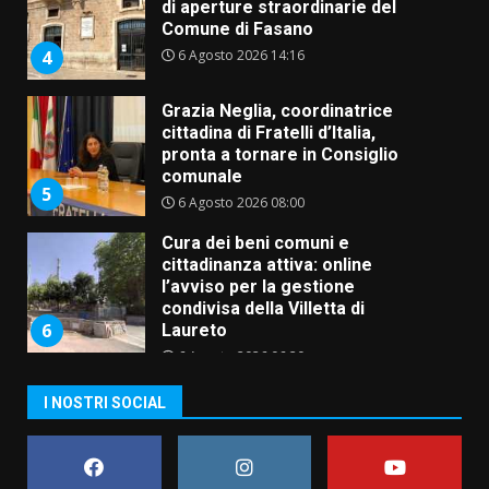
pronta a tornare in Consiglio
comunale
5
6 Agosto 2026 08:00
Cura dei beni comuni e
cittadinanza attiva: online
l’avviso per la gestione
condivisa della Villetta di
6
Laureto
6 Agosto 2026 06:20
La magia del Minareto e la prima
assoluta de “L’Albergo
Belvedere. Il rapimento”
6 Agosto 2026 06:15
7
“I Contestatori: Musica di
I NOSTRI SOCIAL
Rivoluzione”: nuovo
appuntamento con “Fasano in
Banda”
1
7 Agosto 2026 06:05