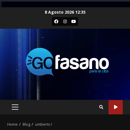
Skip
8 Agosto 2026 12:35
to
Facebook
Instagram
Youtube
content
PRIMARY
MENU
Home
Blog
umberto I