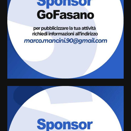
Politiche Giovanili e Mobilità
Sostenibile: premiati gli studenti
universitari del bando “La strada
giusta”
3
8 Agosto 2026 07:15
“I Contestatori: Musica di
Rivoluzione”: nuovo
appuntamento con “Fasano in
Banda”
4
7 Agosto 2026 06:05
US Fasano, Scianaro: “Profonda
amarezza per esclusione dal
campionato di calcio”
7 Agosto 2026 06:00
5
Fasanese ferito a colpi di arma
da fuoco