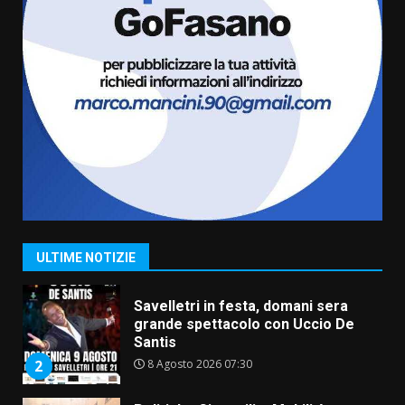
6 Agosto 2026 18:13
6
Carta d’identità: continua il piano
di aperture straordinarie del
Comune di Fasano
6 Agosto 2026 14:16
7
La Banda Città di Fasano apre
ufficialmente la Festa di
Savelletri
8 Agosto 2026 11:00
1
ULTIME NOTIZIE
Savelletri in festa, domani sera
grande spettacolo con Uccio De
Santis
8 Agosto 2026 07:30
2