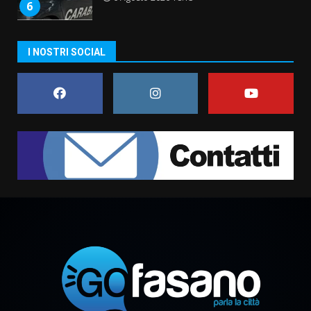
6
Carta d’identità: continua il piano
I NOSTRI SOCIAL
di aperture straordinarie del
Comune di Fasano
6 Agosto 2026 14:16
7
La Banda Città di Fasano apre
ufficialmente la Festa di
Savelletri
8 Agosto 2026 11:00
1
Savelletri in festa, domani sera
grande spettacolo con Uccio De
Santis
8 Agosto 2026 07:30
2
Politiche Giovanili e Mobilità