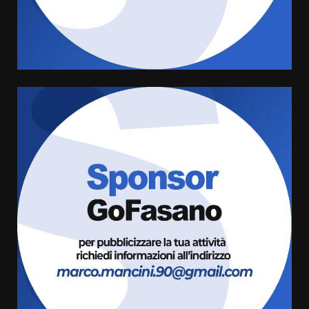
4
7 Agosto 2026 06:05
US Fasano, Scianaro: “Profonda
amarezza per esclusione dal
campionato di calcio”
7 Agosto 2026 06:00
5
Fasanese ferito a colpi di arma
da fuoco
6 Agosto 2026 18:13
6
Carta d’identità: continua il piano
di aperture straordinarie del
Comune di Fasano
6 Agosto 2026 14:16
7
La Banda Città di Fasano apre