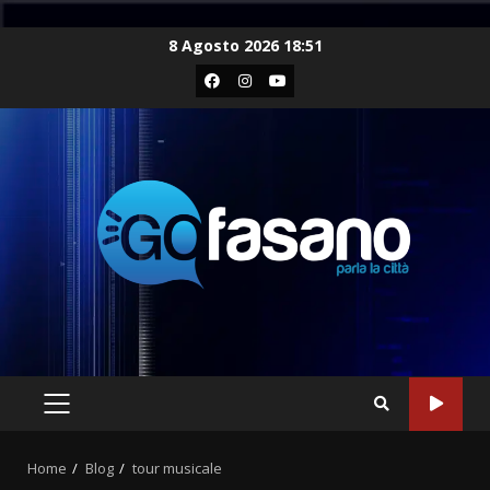
Skip
8 Agosto 2026 18:51
to
Facebook
Instagram
Youtube
content
PRIMARY
MENU
Home
Blog
tour musicale