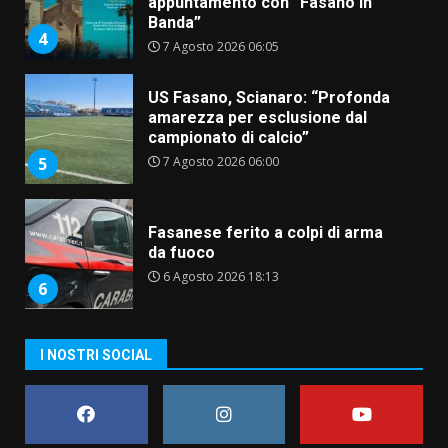
US Fasano, Scianaro: “Profonda
amarezza per esclusione dal
campionato di calcio”
7 Agosto 2026 06:00
5
Fasanese ferito a colpi di arma
da fuoco
6 Agosto 2026 18:13
6
Carta d’identità: continua il piano
di aperture straordinarie del
Comune di Fasano
I NOSTRI SOCIAL
6 Agosto 2026 14:16
7
La Banda Città di Fasano apre
ufficialmente la Festa di