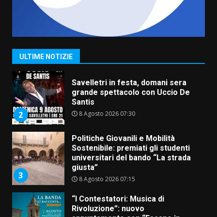
ufficialmente la Festa di
Savelletri
8 Agosto 2026 11:00
1
ULTIME NOTIZIE
Savelletri in festa, domani sera
grande spettacolo con Uccio De
Santis
8 Agosto 2026 07:30
2
Politiche Giovanili e Mobilità
Sostenibile: premiati gli studenti
universitari del bando “La strada
giusta”
3
8 Agosto 2026 07:15
“I Contestatori: Musica di
Rivoluzione”: nuovo
appuntamento con “Fasano in
Banda”
4
7 Agosto 2026 06:05