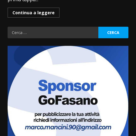
Continua a leggere
Ricerca
per:
Politiche Giovanili e Mobilità
Sostenibile: premiati gli studenti
universitari del bando “La strada
giusta”
3
8 Agosto 2026 07:15
“I Contestatori: Musica di
Rivoluzione”: nuovo
appuntamento con “Fasano in
Banda”