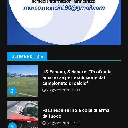
“I Contestatori: Musica di
Rivoluzione”: nuovo
appuntamento con “Fasano in
Banda”
1
7 Agosto 2026 06:05
US Fasano, Scianaro: “Profonda
amarezza per esclusione dal
ULTIME NOTIZIE
campionato di calcio”
7 Agosto 2026 06:00
2
Fasanese ferito a colpi di arma
da fuoco
6 Agosto 2026 18:13
3
Carta d’identità: continua il piano