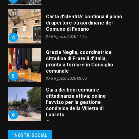
di aperture straordinarie del
Comune di Fasano
6 Agosto 2026 14:16
4
Grazia Neglia, coordinatrice
cittadina di Fratelli d’Italia,
pronta a tornare in Consiglio
comunale
5
6 Agosto 2026 08:00
Cura dei beni comuni e
cittadinanza attiva: online
l’avviso per la gestione
condivisa della Villetta di
6
Laureto
6 Agosto 2026 06:20
La magia del Minareto e la prima
assoluta de “L’Albergo
Belvedere. Il rapimento”
6 Agosto 2026 06:15
7
I NOSTRI SOCIAL