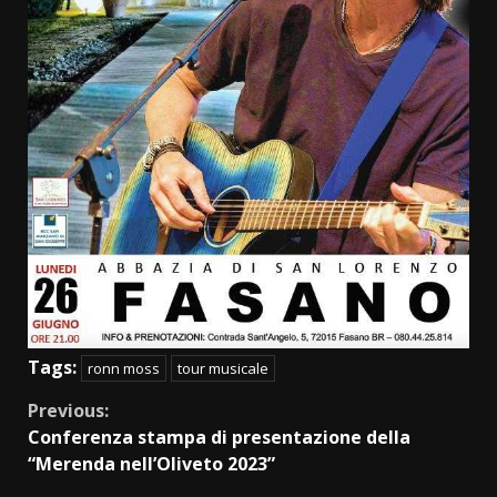
Tags:
ronn moss
tour musicale
Continue
Previous:
Conferenza stampa di presentazione della
Reading
“Merenda nell’Oliveto 2023”