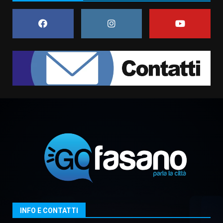
“I Contestatori: Musica di
Rivoluzione”: nuovo
appuntamento con “Fasano in
Banda”
1
7 Agosto 2026 06:05
US Fasano, Scianaro: “Profonda
amarezza per esclusione dal
campionato di calcio”
7 Agosto 2026 06:00
2
Fasanese ferito a colpi di arma
da fuoco
6 Agosto 2026 18:13
3
Carta d’identità: continua il piano
INFO E CONTATTI
di aperture straordinarie del