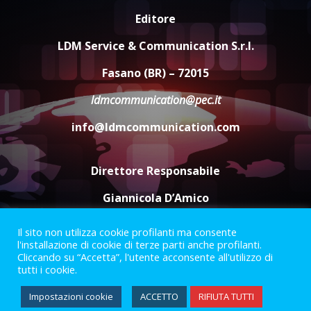
Comune di Fasano
6 Agosto 2026 14:16
Editore
4
LDM Service & Communication S.r.l.
Grazia Neglia, coordinatrice
cittadina di Fratelli d’Italia,
Fasano (BR) – 72015
pronta a tornare in Consiglio
comunale
ldmcommunication@pec.it
5
6 Agosto 2026 08:00
info@ldmcommunication.com
Direttore Responsabile
Giannicola D’Amico
Il sito non utilizza cookie profilanti ma consente
Termini e Condizioni
Privacy Policy
l'installazione di cookie di terze parti anche profilanti.
Informazioni Legali
Cliccando su “Accetta”, l'utente acconsente all'utilizzo di
tutti i cookie.
Facebook
Instagram
Youtube
Impostazioni cookie
ACCETTO
RIFIUTA TUTTI