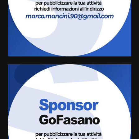
Carta d’identità: continua il piano
di aperture straordinarie del
Comune di Fasano
6 Agosto 2026 14:16
4
Grazia Neglia, coordinatrice
cittadina di Fratelli d’Italia,
pronta a tornare in Consiglio
comunale
5
6 Agosto 2026 08:00
Cura dei beni comuni e
cittadinanza attiva: online
l’avviso per la gestione
condivisa della Villetta di
6
Laureto
6 Agosto 2026 06:20
La magia del Minareto e la prima
assoluta de “L’Albergo
Belvedere. Il rapimento”
6 Agosto 2026 06:15
7