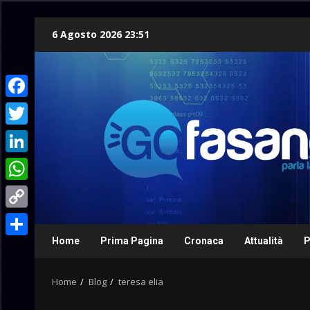
Skip
6 Agosto 2026 23:51
to
content
Facebook
Twitter
LinkedIn
WhatsApp
Copy
Link
Home
Prima Pagina
Cronaca
Attualità
P
Condividi
Home
Blog
teresa elia