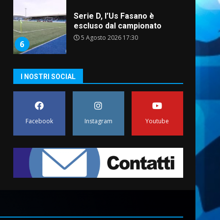
Serie D, l’Us Fasano è
escluso dal campionato
5 Agosto 2026 17:30
6
I NOSTRI SOCIAL
Truffatori in azione nelle
frazioni fasanesi
5 Agosto 2026 11:03
7
Facebook
Instagram
Youtube
Fasanese ferito a colpi di
arma da fuoco
6 Agosto 2026 18:13
1
Carta d’identità: continua il
piano di aperture
straordinarie del Comune di
Fasano