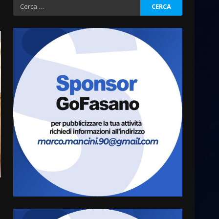
Ricerca
per:
Grazia Neglia, coordinatrice
cittadina di Fratelli d’Italia,
pronta a tornare in Consiglio
comunale
3
6 Agosto 2026 08:00
Cura dei beni comuni e
cittadinanza attiva: online
l’avviso per la gestione
condivisa della Villetta di
4
Laureto
6 Agosto 2026 06:20
La magia del Minareto e la
prima assoluta de “L’Albergo
Belvedere. Il rapimento”
6 Agosto 2026 06:15
5