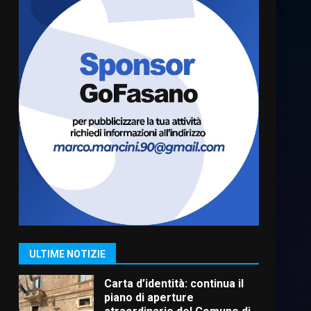
Serie D, l’Us Fasano è
escluso dal campionato
5 Agosto 2026 17:30
6
Truffatori in azione nelle
frazioni fasanesi
5 Agosto 2026 11:03
7
Fasanese ferito a colpi di
arma da fuoco
6 Agosto 2026 18:13
1
ULTIME NOTIZIE
Carta d’identità: continua il
piano di aperture