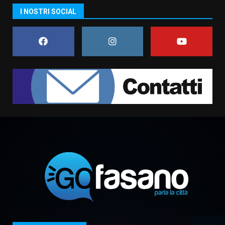
La magia del Minareto e la prima
I NOSTRI SOCIAL
assoluta de “L’Albergo
Belvedere. Il rapimento”
6 Agosto 2026 06:15
7
“I Contestatori: Musica di
Rivoluzione”: nuovo
appuntamento con “Fasano in
Banda”
1
7 Agosto 2026 06:05
US Fasano, Scianaro: “Profonda
amarezza per esclusione dal
campionato di calcio”
7 Agosto 2026 06:00
2
Fasanese ferito a colpi di arma
da fuoco
6 Agosto 2026 18:13