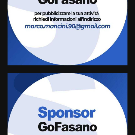
da fuoco
6 Agosto 2026 18:13
3
Carta d’identità: continua il piano
di aperture straordinarie del
Comune di Fasano
6 Agosto 2026 14:16
4
Grazia Neglia, coordinatrice
cittadina di Fratelli d’Italia,
pronta a tornare in Consiglio
comunale
5
6 Agosto 2026 08:00
Cura dei beni comuni e
cittadinanza attiva: online
l’avviso per la gestione
condivisa della Villetta di
6
Laureto