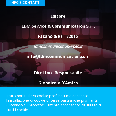
3
INFO E CONTATTI
Editore
Carta d’identità: continua il piano
di aperture straordinarie del
LDM Service & Communication S.r.l.
Comune di Fasano
6 Agosto 2026 14:16
4
Fasano (BR) – 72015
ldmcommunication@pec.it
Grazia Neglia, coordinatrice
cittadina di Fratelli d’Italia,
info@ldmcommunication.com
pronta a tornare in Consiglio
comunale
5
6 Agosto 2026 08:00
Direttore Responsabile
Giannicola D’Amico
Il sito non utilizza cookie profilanti ma consente
Termini e Condizioni
Privacy Policy
l'installazione di cookie di terze parti anche profilanti.
Informazioni Legali
Cliccando su “Accetta”, l'utente acconsente all'utilizzo di
tutti i cookie.
Facebook
Instagram
Youtube