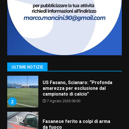
6 Agosto 2026 06:20
La magia del Minareto e la prima
assoluta de “L’Albergo
Belvedere. Il rapimento”
6 Agosto 2026 06:15
7
“I Contestatori: Musica di
Rivoluzione”: nuovo
appuntamento con “Fasano in
Banda”
1
ULTIME NOTIZIE
7 Agosto 2026 06:05
US Fasano, Scianaro: “Profonda
amarezza per esclusione dal
campionato di calcio”
7 Agosto 2026 06:00
2
Fasanese ferito a colpi di arma
da fuoco