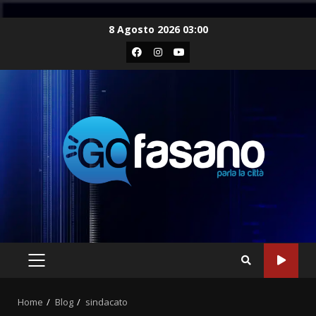
Skip
8 Agosto 2026 03:00
to
Facebook
Instagram
Youtube
content
PRIMARY
MENU
Home
Blog
sindacato