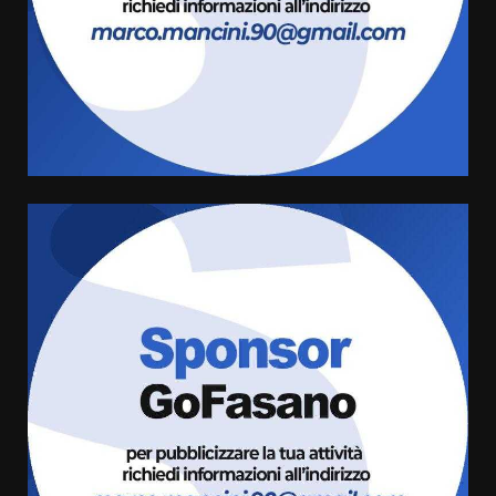
6 Agosto 2026 06:20
La magia del Minareto e la prima
assoluta de “L’Albergo
Belvedere. Il rapimento”
6 Agosto 2026 06:15
4
Serie D, l’Us Fasano è escluso
dal campionato
5 Agosto 2026 17:30
5
Truffatori in azione nelle
frazioni fasanesi
5 Agosto 2026 11:03
6
Residenti di Savelletri scrivono
al Prefetto: “Noi cittadini di