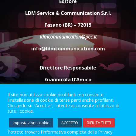
Editore
La magia del Minareto e la prima
assoluta de “L’Albergo
LDM Service & Communication S.r.l.
Belvedere. Il rapimento”
6 Agosto 2026 06:15
4
Fasano (BR) – 72015
ldmcommunication@pec.it
Serie D, l’Us Fasano è escluso
info@ldmcommunication.com
dal campionato
5 Agosto 2026 17:30
5
Direttore Responsabile
Giannicola D’Amico
Il sito non utilizza cookie profilanti ma consente
Termini e Condizioni
Privacy Policy
l'installazione di cookie di terze parti anche profilanti.
Informazioni Legali
Cliccando su “Accetta”, l'utente acconsente all'utilizzo di
tutti i cookie.
Facebook
Instagram
Youtube
Impostazioni cookie
ACCETTO
RIFIUTA TUTTI
Potrete trovare l'informativa completa della Privacy
2023 © Gofasano
|
Powered by
Creativestudio
&
LGC
.