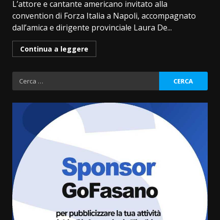
L’attore e cantante americano invitato alla
convention di Forza Italia a Napoli, accompagnato
dall’amica e dirigente provinciale Laura De...
Continua a leggere
Ricerca
per:
Cura dei beni comuni e
cittadinanza attiva: online
l’avviso per la gestione
condivisa della Villetta di
3
Laureto