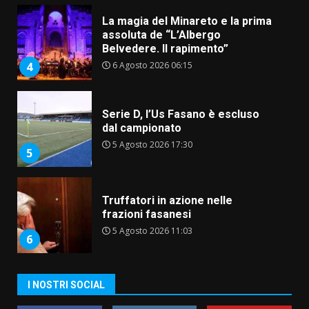
La magia del Minareto e la prima
assoluta de “L’Albergo
Belvedere. Il rapimento”
6 Agosto 2026 06:15
4
Serie D, l’Us Fasano è escluso
dal campionato
5 Agosto 2026 17:30
5
Truffatori in azione nelle
frazioni fasanesi
5 Agosto 2026 11:03
6
Residenti di Savelletri scrivono
I NOSTRI SOCIAL
al Prefetto: “Noi cittadini di
serie B”