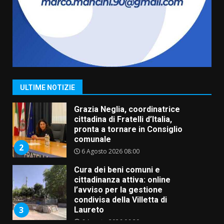
serie B”
5 Agosto 2026 06:15
7
Carta d’identità: continua il piano
di aperture straordinarie del
Comune di Fasano
6 Agosto 2026 14:16
1
ULTIME NOTIZIE
Grazia Neglia, coordinatrice
cittadina di Fratelli d’Italia,
pronta a tornare in Consiglio
comunale
2
6 Agosto 2026 08:00
Cura dei beni comuni e
cittadinanza attiva: online
l’avviso per la gestione
condivisa della Villetta di
3
Laureto
6 Agosto 2026 06:20