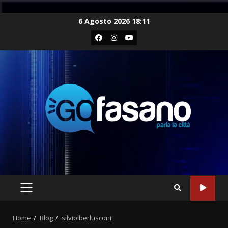
Skip
6 Agosto 2026 18:11
to
Facebook
Instagram
Youtube
content
PRIMARY
MENU
Home
Blog
silvio berlusconi