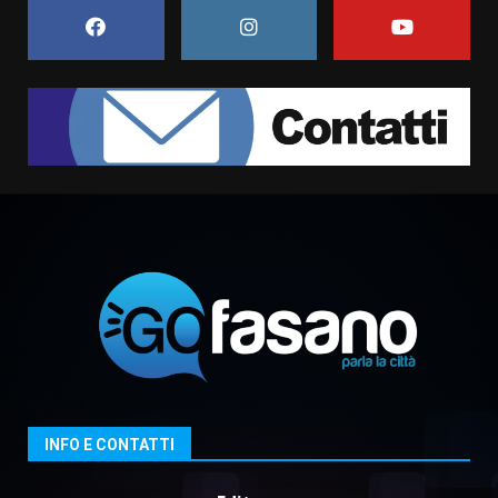
5 Agosto 2026 06:15
7
Carta d’identità: continua il piano
di aperture straordinarie del
Comune di Fasano
6 Agosto 2026 14:16
1
Grazia Neglia, coordinatrice
cittadina di Fratelli d’Italia,
pronta a tornare in Consiglio
comunale
2
6 Agosto 2026 08:00
Cura dei beni comuni e
cittadinanza attiva: online
l’avviso per la gestione
condivisa della Villetta di
3
Laureto
INFO E CONTATTI
6 Agosto 2026 06:20