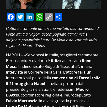
Facebook
Twitter
LinkedIn
WhatsApp
Copy
Condividi
Link
L’attore e cantante americano invitato alla convention di
Forza Italia a Napoli, accompagnato dall’amica e
dirigente provinciale Laura De Mola e dal commissario
regionale Mauro D’Attis
NAPOLI – «Se votassi in Italia, sceglierei certamente
Berlusconi». A rivelarlo è il divo americano
Ronn
Moss
, l’indimenticato Ridge di “Beautiful”, in una
intervista al Corriere della Sera. L’attore farà un
intervento sul palco della
convention di Forza Italia
il 21 maggio a Napoli
, invitato proprio dal
presidente grazie a suoi tre fedelissimi
Mauro
D’Attis
, coordinatore regionale, l’eurodeputato
Fulvio Martusciello
e la segretaria provinciale
Laura De Mola
, ormai grande amica di Ronn in