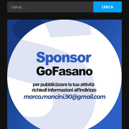
Ricerca
per:
La Banda Città di Fasano apre
ufficialmente la Festa di
Savelletri
8 Agosto 2026 11:00
3
Savelletri in festa, domani sera
grande spettacolo con Uccio De
Santis
8 Agosto 2026 07:30
4