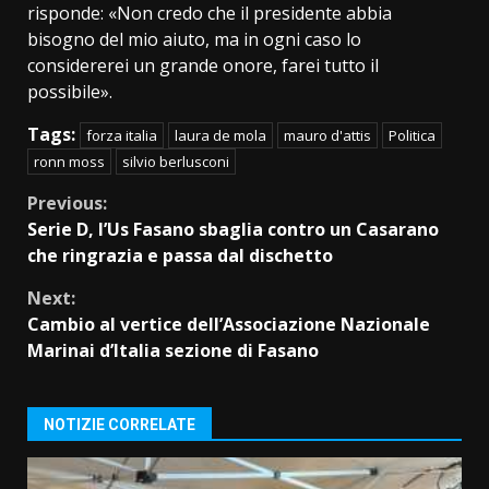
risponde: «Non credo che il presidente abbia
bisogno del mio aiuto, ma in ogni caso lo
considererei un grande onore, farei tutto il
possibile».
Tags:
forza italia
laura de mola
mauro d'attis
Politica
ronn moss
silvio berlusconi
Continue
Previous:
Serie D, l’Us Fasano sbaglia contro un Casarano
Reading
che ringrazia e passa dal dischetto
Next:
Cambio al vertice dell’Associazione Nazionale
Marinai d’Italia sezione di Fasano
NOTIZIE CORRELATE