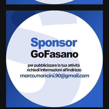
Politiche Giovanili e Mobilità
Sostenibile: premiati gli studenti
universitari del bando “La strada
giusta”
5
8 Agosto 2026 07:15
“I Contestatori: Musica di
Rivoluzione”: nuovo
appuntamento con “Fasano in
Banda”
6
7 Agosto 2026 06:05
US Fasano, Scianaro: “Profonda
amarezza per esclusione dal
campionato di calcio”
7 Agosto 2026 06:00
7
Grande successo per la “Sagra
del Pesce Spada” a Savelletri