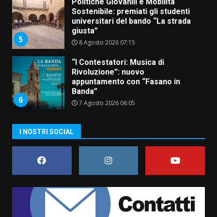
Politiche Giovanili e Mobilità
Sostenibile: premiati gli studenti
universitari del bando “La strada
giusta”
5
8 Agosto 2026 07:15
“I Contestatori: Musica di
Rivoluzione”: nuovo
appuntamento con “Fasano in
Banda”
6
7 Agosto 2026 06:05
US Fasano, Scianaro: “Profonda
I NOSTRI SOCIAL
amarezza per esclusione dal
campionato di calcio”
7 Agosto 2026 06:00
7
Grande successo per la “Sagra
del Pesce Spada” a Savelletri
9 Agosto 2026 07:32