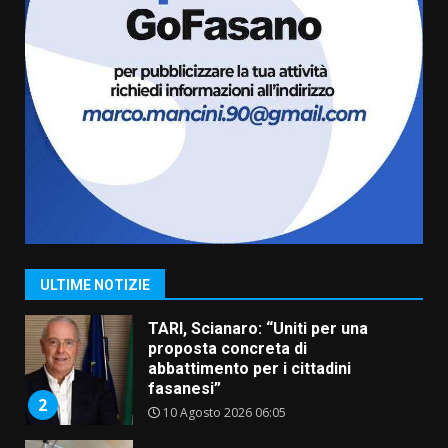
Santis
8 Agosto 2026 07:30
6
Politiche Giovanili e Mobilità
Sostenibile: premiati gli studenti
universitari del bando “La strada
giusta”
7
8 Agosto 2026 07:15
Savelletri in festa, pienone sul
porto per Uccio De Santis: la
voce di Antonella Losavio
incanta la piazza
1
ULTIME NOTIZIE
10 Agosto 2026 10:48
TARI, Scianaro: “Uniti per una
proposta concreta di
abbattimento per i cittadini
fasanesi”
2
10 Agosto 2026 06:05