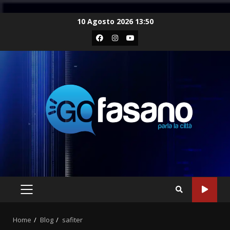
Skip
10 Agosto 2026 13:50
to
Facebook
Instagram
Youtube
content
PRIMARY
MENU
Home
Blog
safiter