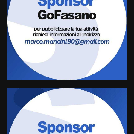
Grande successo per la “Sagra
del Pesce Spada” a Savelletri
9 Agosto 2026 07:32
3
Serie D, l’Us Fasano non molla e
conferma di voler ricorrere per
ottenere l’iscrizione
8 Agosto 2026 19:55
4
La Banda Città di Fasano apre
ufficialmente la Festa di
Savelletri
8 Agosto 2026 11:00
5
Savelletri in festa, domani sera
grande spettacolo con Uccio De