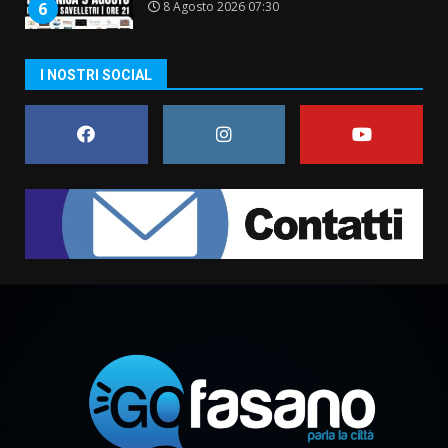
8 Agosto 2026 07:30
6
Politiche Giovanili e Mobilità
I NOSTRI SOCIAL
Sostenibile: premiati gli studenti
universitari del bando “La strada
giusta”
7
8 Agosto 2026 07:15
Savelletri in festa, pienone sul
porto per Uccio De Santis: la
voce di Antonella Losavio
incanta la piazza
1
10 Agosto 2026 10:48
TARI, Scianaro: “Uniti per una
proposta concreta di
abbattimento per i cittadini
fasanesi”
2
10 Agosto 2026 06:05