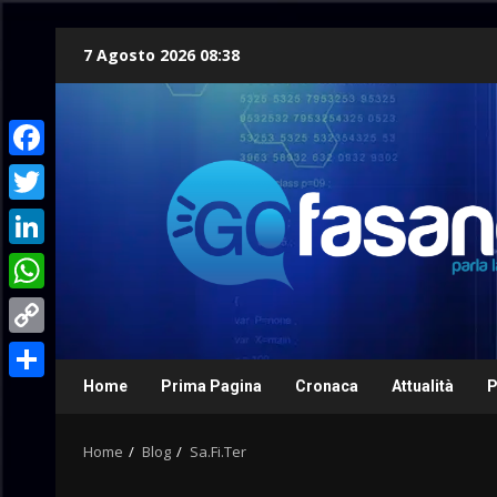
Skip
7 Agosto 2026 08:38
to
content
Facebook
Twitter
LinkedIn
WhatsApp
Copy
Link
Home
Prima Pagina
Cronaca
Attualità
P
Condividi
Home
Blog
Sa.Fi.Ter