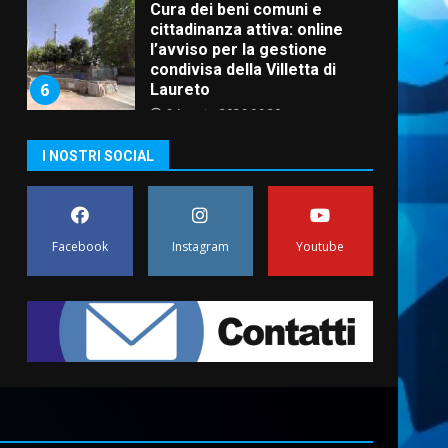
Cura dei beni comuni e
cittadinanza attiva: online
l’avviso per la gestione
condivisa della Villetta di
6
Laureto
6 Agosto 2026 06:20
La magia del Minareto e la
I NOSTRI SOCIAL
prima assoluta de “L’Albergo
Belvedere. Il rapimento”
6 Agosto 2026 06:15
7
Facebook
Instagram
Youtube
“I Contestatori: Musica di
Rivoluzione”: nuovo
appuntamento con “Fasano in
Banda”
1
7 Agosto 2026 06:05
US Fasano, Scianaro:
“Profonda amarezza per
esclusione dal campionato di
calcio”