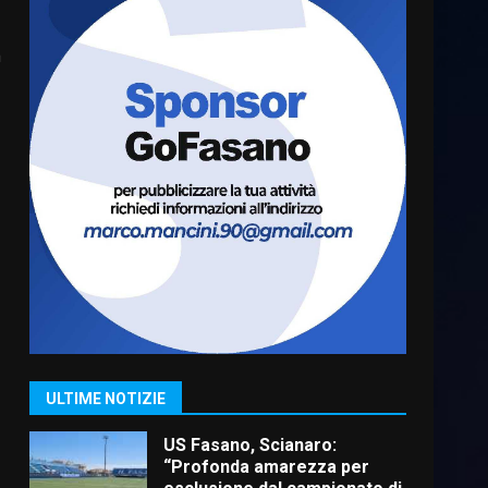
Cura dei beni comuni e
a
cittadinanza attiva: online
l’avviso per la gestione
condivisa della Villetta di
6
Laureto
6 Agosto 2026 06:20
La magia del Minareto e la
prima assoluta de “L’Albergo
Belvedere. Il rapimento”
6 Agosto 2026 06:15
7
“I Contestatori: Musica di
Rivoluzione”: nuovo
appuntamento con “Fasano in
Banda”
1
ULTIME NOTIZIE
7 Agosto 2026 06:05
US Fasano, Scianaro:
“Profonda amarezza per