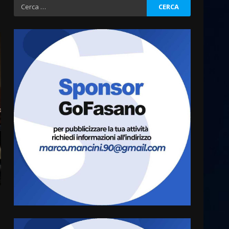
Ricerca
per:
Fasanese ferito a colpi di
arma da fuoco
6 Agosto 2026 18:13
3
Carta d’identità: continua il
piano di aperture
straordinarie del Comune di
Fasano
4
6 Agosto 2026 14:16
Grazia Neglia, coordinatrice
cittadina di Fratelli d’Italia,
pronta a tornare in Consiglio
comunale
5
6 Agosto 2026 08:00