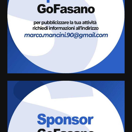
Fasanese ferito a colpi di arma
da fuoco
6 Agosto 2026 18:13
3
Carta d’identità: continua il piano
di aperture straordinarie del
Comune di Fasano
6 Agosto 2026 14:16
4
Grazia Neglia, coordinatrice
cittadina di Fratelli d’Italia,
pronta a tornare in Consiglio
comunale
5
6 Agosto 2026 08:00
Cura dei beni comuni e
cittadinanza attiva: online
l’avviso per la gestione
condivisa della Villetta di