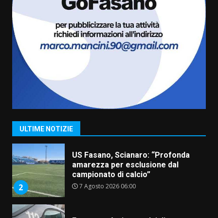
6
Laureto
6 Agosto 2026 06:20
La magia del Minareto e la prima
assoluta de “L’Albergo
Belvedere. Il rapimento”
6 Agosto 2026 06:15
7
“I Contestatori: Musica di
Rivoluzione”: nuovo
appuntamento con “Fasano in
Banda”
1
ULTIME NOTIZIE
7 Agosto 2026 06:05
US Fasano, Scianaro: “Profonda
amarezza per esclusione dal
campionato di calcio”
7 Agosto 2026 06:00
2