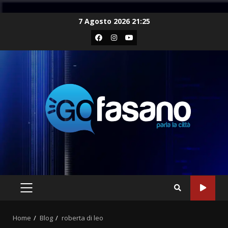
Skip
7 Agosto 2026 21:25
to
Facebook
Instagram
Youtube
content
PRIMARY
MENU
Home
Blog
roberta di leo