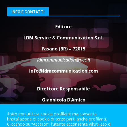
da fuoco
6 Agosto 2026 18:13
3
INFO E CONTATTI
Editore
Carta d’identità: continua il piano
di aperture straordinarie del
LDM Service & Communication S.r.l.
Comune di Fasano
6 Agosto 2026 14:16
4
Fasano (BR) – 72015
ldmcommunication@pec.it
Grazia Neglia, coordinatrice
cittadina di Fratelli d’Italia,
info@ldmcommunication.com
pronta a tornare in Consiglio
comunale
5
6 Agosto 2026 08:00
Direttore Responsabile
Giannicola D’Amico
Il sito non utilizza cookie profilanti ma consente
Termini e Condizioni
Privacy Policy
l'installazione di cookie di terze parti anche profilanti.
Informazioni Legali
Cliccando su “Accetta”, l'utente acconsente all'utilizzo di