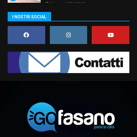
6 Agosto 2026 06:20
La magia del Minareto e la prima
I NOSTRI SOCIAL
assoluta de “L’Albergo
Belvedere. Il rapimento”
6 Agosto 2026 06:15
7
“I Contestatori: Musica di
Rivoluzione”: nuovo
appuntamento con “Fasano in
Banda”
1
7 Agosto 2026 06:05
US Fasano, Scianaro: “Profonda
amarezza per esclusione dal
campionato di calcio”
7 Agosto 2026 06:00
2
Fasanese ferito a colpi di arma