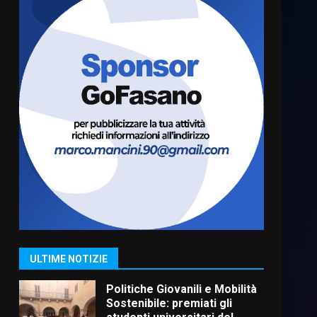
Carta d’identità: continua il
piano di aperture
straordinarie del Comune di
Fasano
6
6 Agosto 2026 14:16
Grazia Neglia, coordinatrice
cittadina di Fratelli d’Italia,
pronta a tornare in Consiglio
comunale
7
6 Agosto 2026 08:00
Savelletri in festa, domani
sera grande spettacolo con
Uccio De Santis
8 Agosto 2026 07:30
1
ULTIME NOTIZIE
Politiche Giovanili e Mobilità
Sostenibile: premiati gli