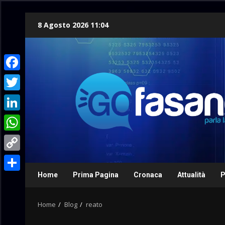
Skip
8 Agosto 2026 11:04
to
content
Facebook
Twitter
LinkedIn
WhatsApp
Copy
Link
Home
Prima Pagina
Cronaca
Attualità
P
Condividi
Home
Blog
reato