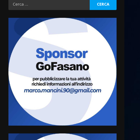
Ricerca
per:
“I Contestatori: Musica di
Rivoluzione”: nuovo
appuntamento con “Fasano in
Banda”
3
7 Agosto 2026 06:05
US Fasano, Scianaro:
“Profonda amarezza per
esclusione dal campionato di
calcio”
4
7 Agosto 2026 06:00
Fasanese ferito a colpi di
arma da fuoco
6 Agosto 2026 18:13
5