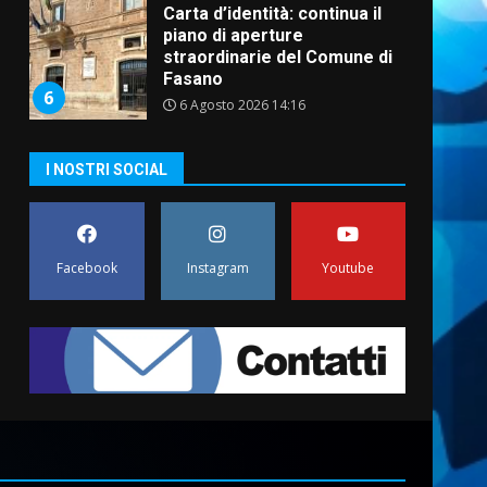
Carta d’identità: continua il
piano di aperture
straordinarie del Comune di
Fasano
6
6 Agosto 2026 14:16
Grazia Neglia, coordinatrice
I NOSTRI SOCIAL
cittadina di Fratelli d’Italia,
pronta a tornare in Consiglio
comunale
7
6 Agosto 2026 08:00
Facebook
Instagram
Youtube
Savelletri in festa, domani
sera grande spettacolo con
Uccio De Santis
8 Agosto 2026 07:30
1
Politiche Giovanili e Mobilità
Sostenibile: premiati gli
studenti universitari del
bando “La strada giusta”