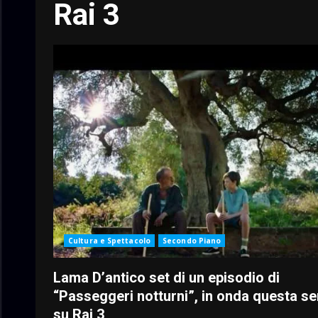
Rai 3
Cultura e Spettacolo
Secondo Piano
Lama D’antico set di un episodio di
“Passeggeri notturni”, in onda questa se
su Rai 3