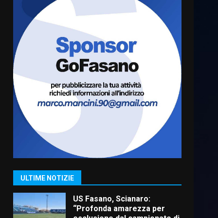
Cura dei beni comuni e
cittadinanza attiva: online
l’avviso per la gestione
condivisa della Villetta di
6
Laureto
6 Agosto 2026 06:20
La magia del Minareto e la
prima assoluta de “L’Albergo
Belvedere. Il rapimento”
6 Agosto 2026 06:15
7
“I Contestatori: Musica di
Rivoluzione”: nuovo
appuntamento con “Fasano in
Banda”
1
ULTIME NOTIZIE
7 Agosto 2026 06:05
US Fasano, Scianaro:
“Profonda amarezza per