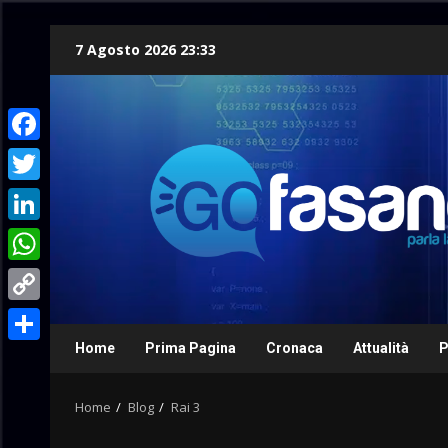
Skip
7 Agosto 2026 23:33
to
content
Facebook
Twitter
LinkedIn
WhatsApp
Copy
Link
Home
Prima Pagina
Cronaca
Attualità
P
Condividi
Home
Blog
Rai 3