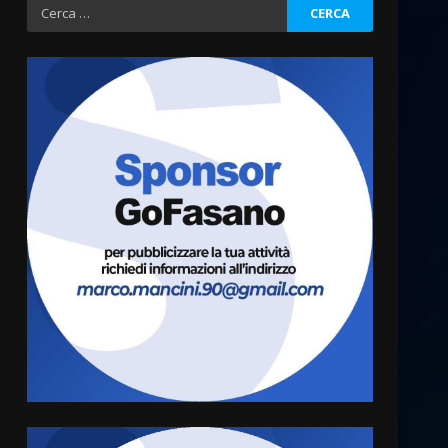
Ricerca
per:
Fasanese ferito a colpi di
arma da fuoco
6 Agosto 2026 18:13
3
Carta d’identità: continua il
piano di aperture
straordinarie del Comune di
Fasano
4
6 Agosto 2026 14:16
Grazia Neglia, coordinatrice
cittadina di Fratelli d’Italia,
pronta a tornare in Consiglio
comunale
5
6 Agosto 2026 08:00