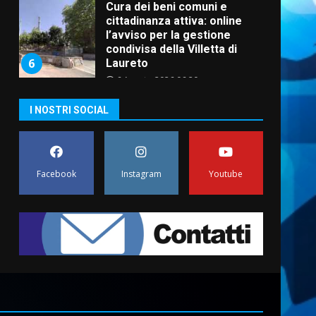
Cura dei beni comuni e
cittadinanza attiva: online
l’avviso per la gestione
condivisa della Villetta di
6
Laureto
6 Agosto 2026 06:20
La magia del Minareto e la
I NOSTRI SOCIAL
prima assoluta de “L’Albergo
Belvedere. Il rapimento”
6 Agosto 2026 06:15
7
Facebook
Instagram
Youtube
“I Contestatori: Musica di
Rivoluzione”: nuovo
appuntamento con “Fasano in
Banda”
1
7 Agosto 2026 06:05
US Fasano, Scianaro:
“Profonda amarezza per
esclusione dal campionato di
calcio”