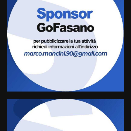
Fasanese ferito a colpi di arma
da fuoco
6 Agosto 2026 18:13
3
Carta d’identità: continua il piano
di aperture straordinarie del
Comune di Fasano
6 Agosto 2026 14:16
4
Grazia Neglia, coordinatrice
cittadina di Fratelli d’Italia,
pronta a tornare in Consiglio
comunale
5
6 Agosto 2026 08:00
Cura dei beni comuni e