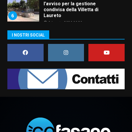
l’avviso per la gestione
condivisa della Villetta di
6
Laureto
6 Agosto 2026 06:20
La magia del Minareto e la prima
I NOSTRI SOCIAL
assoluta de “L’Albergo
Belvedere. Il rapimento”
6 Agosto 2026 06:15
7
“I Contestatori: Musica di
Rivoluzione”: nuovo
appuntamento con “Fasano in
Banda”
1
7 Agosto 2026 06:05
US Fasano, Scianaro: “Profonda
amarezza per esclusione dal
campionato di calcio”
7 Agosto 2026 06:00
2