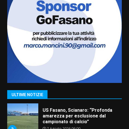
cittadinanza attiva: online
l’avviso per la gestione
condivisa della Villetta di
6
Laureto
6 Agosto 2026 06:20
La magia del Minareto e la prima
assoluta de “L’Albergo
Belvedere. Il rapimento”
6 Agosto 2026 06:15
7
“I Contestatori: Musica di
Rivoluzione”: nuovo
appuntamento con “Fasano in
Banda”
1
ULTIME NOTIZIE
7 Agosto 2026 06:05
US Fasano, Scianaro: “Profonda
amarezza per esclusione dal
campionato di calcio”
7 Agosto 2026 06:00