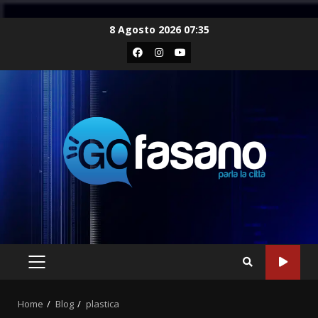
Skip
8 Agosto 2026 07:35
to
Facebook
Instagram
Youtube
content
PRIMARY
MENU
Home
Blog
plastica