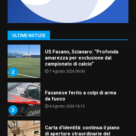
“I Contestatori: Musica di
Rivoluzione”: nuovo
appuntamento con “Fasano in
Banda”
1
ULTIME NOTIZIE
7 Agosto 2026 06:05
US Fasano, Scianaro: “Profonda
amarezza per esclusione dal
campionato di calcio”
7 Agosto 2026 06:00
2
Fasanese ferito a colpi di arma
da fuoco
6 Agosto 2026 18:13
3
Carta d’identità: continua il piano
di aperture straordinarie del