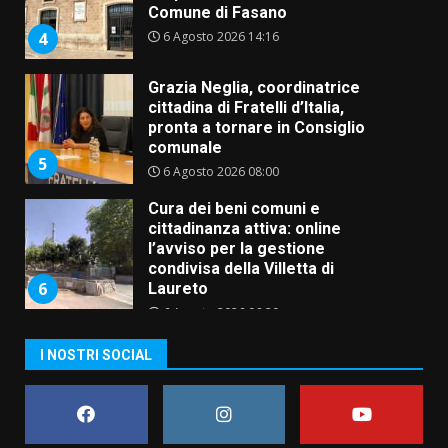
Comune di Fasano
6 Agosto 2026 14:16
4
Grazia Neglia, coordinatrice
cittadina di Fratelli d’Italia,
pronta a tornare in Consiglio
comunale
5
6 Agosto 2026 08:00
Cura dei beni comuni e
cittadinanza attiva: online
l’avviso per la gestione
condivisa della Villetta di
6
Laureto
6 Agosto 2026 06:20
La magia del Minareto e la prima
I NOSTRI SOCIAL
assoluta de “L’Albergo
Belvedere. Il rapimento”
6 Agosto 2026 06:15
7