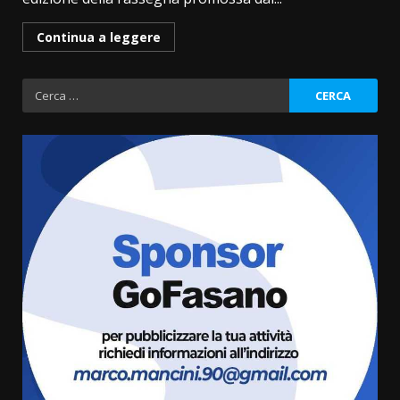
Continua a leggere
Ricerca
per:
Fasanese ferito a colpi di arma
da fuoco
6 Agosto 2026 18:13
3
Carta d’identità: continua il piano