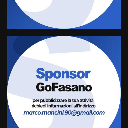
di aperture straordinarie del
Comune di Fasano
6 Agosto 2026 14:16
4
Grazia Neglia, coordinatrice
cittadina di Fratelli d’Italia,
pronta a tornare in Consiglio
comunale
5
6 Agosto 2026 08:00
Cura dei beni comuni e
cittadinanza attiva: online
l’avviso per la gestione
condivisa della Villetta di
6
Laureto
6 Agosto 2026 06:20
La magia del Minareto e la prima
assoluta de “L’Albergo
Belvedere. Il rapimento”
6 Agosto 2026 06:15
7