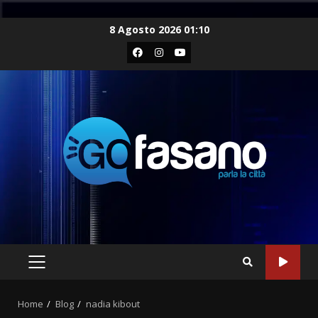
Skip
8 Agosto 2026 01:10
to
Facebook
Instagram
Youtube
content
PRIMARY
MENU
Home
Blog
nadia kibout