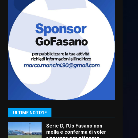
“I Contestatori: Musica di
Rivoluzione”: nuovo
appuntamento con “Fasano in
Banda”
6
7 Agosto 2026 06:05
US Fasano, Scianaro:
“Profonda amarezza per
esclusione dal campionato di
calcio”
7
7 Agosto 2026 06:00
Grande successo per la
“Sagra del Pesce Spada” a
Savelletri
9 Agosto 2026 07:32
1
ULTIME NOTIZIE
Serie D, l’Us Fasano non
molla e conferma di voler