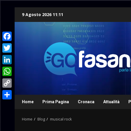
Skip
9 Agosto 2026 11:11
to
content
Facebook
Twitter
LinkedIn
WhatsApp
Copy
Link
Home
Prima Pagina
Cronaca
Attualità
P
Condividi
Home
Blog
musical rock