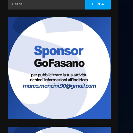
Ricerca
per:
La Banda Città di Fasano apre
ufficialmente la Festa di
Savelletri
8 Agosto 2026 11:00
3
Savelletri in festa, domani
sera grande spettacolo con
Uccio De Santis
8 Agosto 2026 07:30
4
Politiche Giovanili e Mobilità
Sostenibile: premiati gli
studenti universitari del
bando “La strada giusta”
5
8 Agosto 2026 07:15