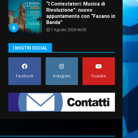
“I Contestatori: Musica di
Rivoluzione”: nuovo
appuntamento con “Fasano in
Banda”
6
7 Agosto 2026 06:05
US Fasano, Scianaro:
I NOSTRI SOCIAL
“Profonda amarezza per
esclusione dal campionato di
calcio”
7
7 Agosto 2026 06:00
Facebook
Instagram
Youtube
Grande successo per la
“Sagra del Pesce Spada” a
Savelletri
9 Agosto 2026 07:32
1
Serie D, l’Us Fasano non
molla e conferma di voler
ricorrere per ottenere
l’iscrizione