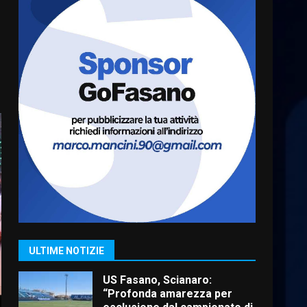
6
Laureto
6 Agosto 2026 06:20
La magia del Minareto e la
prima assoluta de “L’Albergo
Belvedere. Il rapimento”
6 Agosto 2026 06:15
7
“I Contestatori: Musica di
Rivoluzione”: nuovo
appuntamento con “Fasano in
Banda”
1
7 Agosto 2026 06:05
US Fasano, Scianaro:
“Profonda amarezza per
esclusione dal campionato di
ULTIME NOTIZIE
calcio”
2
7 Agosto 2026 06:00