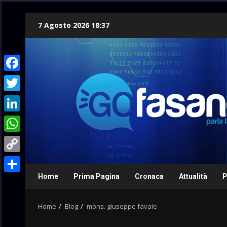
Skip
7 Agosto 2026 18:37
to
content
Facebook
Twitter
LinkedIn
WhatsApp
Copy
Link
Home
Prima Pagina
Cronaca
Attualità
P
Condividi
Home
Blog
mons. giuseppe favale