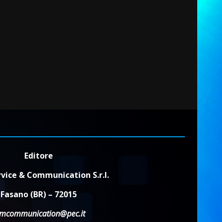
Editore
vice & Communication S.r.l.
Fasano (BR) – 72015
dmcommunication@pec.it