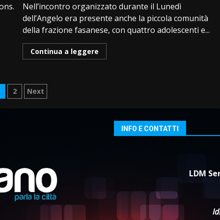
ons.
Nell’incontro organizzato durante il Lunedì
dell’Angelo era presente anche la piccola comunità
della frazione fasanese, con quattro adolescenti e...
Continua a leggere
aginazione
1
2
Next
egli
rticoli
INFO E CONTATTI
LDM Ser
l