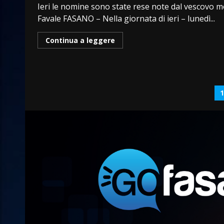
Ieri le nomine sono state rese note dal vescovo m
Favale FASANO – Nella giornata di ieri – lunedì...
Continua a leggere
P
d
a