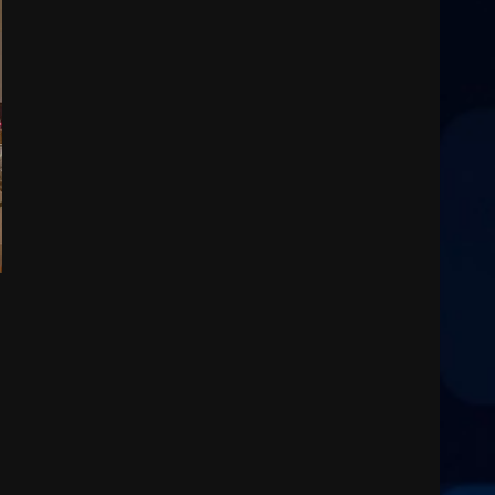
arma da fuoco
6 Agosto 2026 18:13
3
Carta d’identità: continua il
piano di aperture
straordinarie del Comune di
Fasano
4
6 Agosto 2026 14:16
Grazia Neglia, coordinatrice
cittadina di Fratelli d’Italia,
pronta a tornare in Consiglio
comunale
5
6 Agosto 2026 08:00