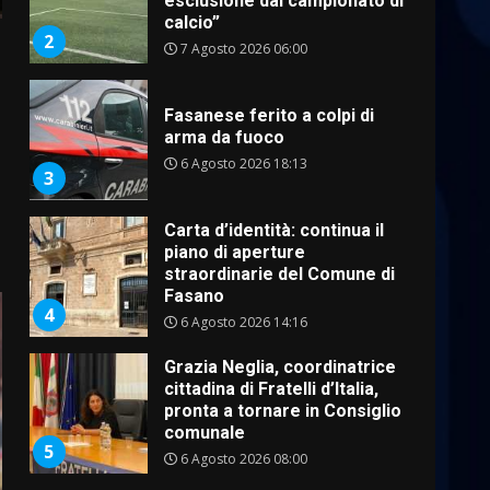
Fasanese ferito a colpi di
arma da fuoco
6 Agosto 2026 18:13
3
Carta d’identità: continua il
piano di aperture
straordinarie del Comune di
Fasano
4
6 Agosto 2026 14:16
Grazia Neglia, coordinatrice
cittadina di Fratelli d’Italia,
pronta a tornare in Consiglio
comunale
5
6 Agosto 2026 08:00
Cura dei beni comuni e
cittadinanza attiva: online
l’avviso per la gestione
condivisa della Villetta di
6
Laureto