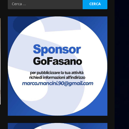
Ricerca
Fasanese ferito a colpi di
per:
arma da fuoco
6 Agosto 2026 18:13
3
Carta d’identità: continua il
piano di aperture
straordinarie del Comune di
Fasano
4
6 Agosto 2026 14:16
Grazia Neglia, coordinatrice
cittadina di Fratelli d’Italia,
pronta a tornare in Consiglio
comunale
5
6 Agosto 2026 08:00
Cura dei beni comuni e
cittadinanza attiva: online
l’avviso per la gestione
condivisa della Villetta di