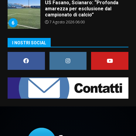
US Fasano, Scianaro: “Profonda
amarezza per esclusione dal
campionato di calcio”
7 Agosto 2026 06:00
6
I NOSTRI SOCIAL
Fasanese ferito a colpi di arma
da fuoco
6 Agosto 2026 18:13
7
Serie D, l’Us Fasano non molla e
conferma di voler ricorrere per
ottenere l’iscrizione
8 Agosto 2026 19:55
1
La Banda Città di Fasano apre
ufficialmente la Festa di
Savelletri
8 Agosto 2026 11:00