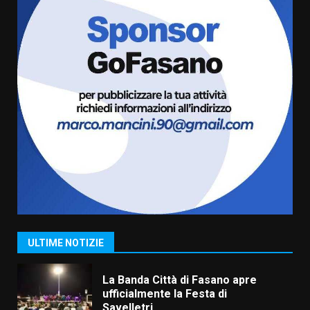
US Fasano, Scianaro: “Profonda
amarezza per esclusione dal
campionato di calcio”
7 Agosto 2026 06:00
6
Fasanese ferito a colpi di arma
da fuoco
6 Agosto 2026 18:13
7
Serie D, l’Us Fasano non molla e
conferma di voler ricorrere per
ottenere l’iscrizione
8 Agosto 2026 19:55
1
ULTIME NOTIZIE
La Banda Città di Fasano apre
ufficialmente la Festa di
Savelletri