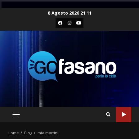
Skip
8 Agosto 2026 21:11
to
Facebook
Instagram
Youtube
content
PRIMARY
MENU
Home
Blog
mia martini