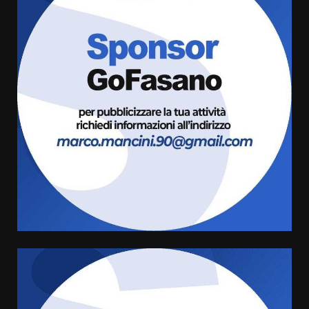
Savelletri in festa, domani sera
grande spettacolo con Uccio De
Santis
8 Agosto 2026 07:30
3
Politiche Giovanili e Mobilità
Sostenibile: premiati gli studenti
universitari del bando “La strada
giusta”
4
8 Agosto 2026 07:15
“I Contestatori: Musica di
Rivoluzione”: nuovo
appuntamento con “Fasano in
Banda”
5
7 Agosto 2026 06:05