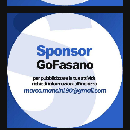
Fasanese ferito a colpi di arma
da fuoco
6 Agosto 2026 18:13
6
Carta d’identità: continua il piano
di aperture straordinarie del
Comune di Fasano
6 Agosto 2026 14:16
7
La Banda Città di Fasano apre
ufficialmente la Festa di
Savelletri
8 Agosto 2026 11:00
1
Savelletri in festa, domani sera
grande spettacolo con Uccio De