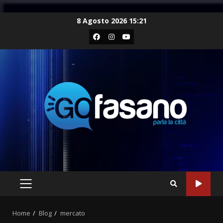
Skip
8 Agosto 2026 15:21
to
Facebook
Instagram
Youtube
content
PRIMARY
MENU
Home
Blog
mercato