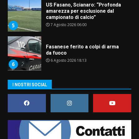
Fasanese ferito a colpi di arma
da fuoco
6 Agosto 2026 18:13
6
Carta d’identità: continua il piano
di aperture straordinarie del
Comune di Fasano
6 Agosto 2026 14:16
7
La Banda Città di Fasano apre
I NOSTRI SOCIAL
ufficialmente la Festa di
Savelletri
8 Agosto 2026 11:00
1
Savelletri in festa, domani sera
grande spettacolo con Uccio De
Santis