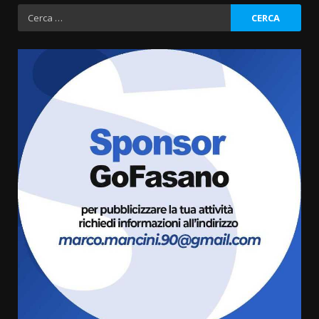
Ricerca
per:
Politiche Giovanili e Mobilità
Sostenibile: premiati gli studenti
universitari del bando “La strada
giusta”
3
8 Agosto 2026 07:15
“I Contestatori: Musica di
Rivoluzione”: nuovo
appuntamento con “Fasano in
Banda”
4
7 Agosto 2026 06:05
US Fasano, Scianaro: “Profonda
amarezza per esclusione dal
campionato di calcio”
7 Agosto 2026 06:00
5