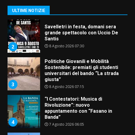
Santis
8 Agosto 2026 07:30
2
ULTIME NOTIZIE
Politiche Giovanili e Mobilità
Sostenibile: premiati gli studenti
universitari del bando “La strada
giusta”
3
8 Agosto 2026 07:15
“I Contestatori: Musica di
Rivoluzione”: nuovo
appuntamento con “Fasano in
Banda”
4
7 Agosto 2026 06:05
US Fasano, Scianaro: “Profonda
amarezza per esclusione dal
campionato di calcio”
7 Agosto 2026 06:00
5